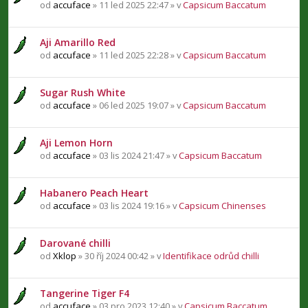
od
accuface
» 11 led 2025 22:47 » v
Capsicum Baccatum
Aji Amarillo Red
od
accuface
» 11 led 2025 22:28 » v
Capsicum Baccatum
Sugar Rush White
od
accuface
» 06 led 2025 19:07 » v
Capsicum Baccatum
Aji Lemon Horn
od
accuface
» 03 lis 2024 21:47 » v
Capsicum Baccatum
Habanero Peach Heart
od
accuface
» 03 lis 2024 19:16 » v
Capsicum Chinenses
Darované chilli
od
Xklop
» 30 říj 2024 00:42 » v
Identifikace odrůd chilli
Tangerine Tiger F4
od
accuface
» 03 pro 2023 12:40 » v
Capsicum Baccatum