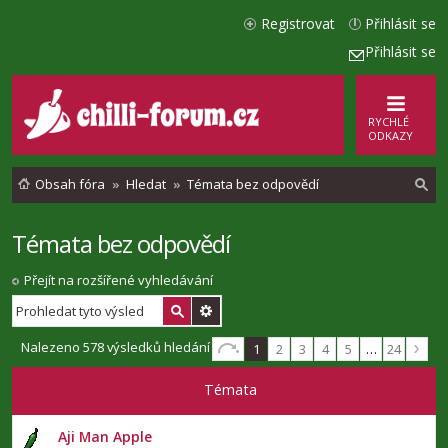
Registrovat
Přihlásit se
Přihlásit se
RYCHLÉ
ODKAZY
Obsah fóra
Hledat
Témata bez odpovědí
Témata bez odpovědí
l
e
Přejít na rozšířené vyhledávání
d
a
Nalezeno 578 výsledků hledání
1
2
3
4
5
…
24
t
Témata
Aji Man Apple