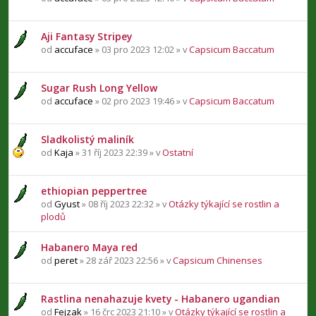
Aji Fantasy Stripey
od
accuface
» 03 pro 2023 12:02 » v
Capsicum Baccatum
Sugar Rush Long Yellow
od
accuface
» 02 pro 2023 19:46 » v
Capsicum Baccatum
Sladkolistý maliník
od
Kaja
» 31 říj 2023 22:39 » v
Ostatní
ethiopian peppertree
od
Gyust
» 08 říj 2023 22:32 » v
Otázky týkající se rostlin a
plodů
Habanero Maya red
od
peret
» 28 zář 2023 22:56 » v
Capsicum Chinenses
Rastlina nenahazuje kvety - Habanero ugandian
od
Fejzak
» 16 črc 2023 21:10 » v
Otázky týkající se rostlin a