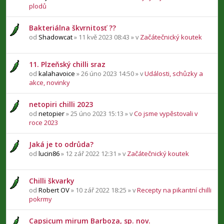
plodů
Bakteriálna škvrnitosť ??
od
Shadowcat
» 11 kvě 2023 08:43 » v
Začátečnický koutek
11. Plzeňský chilli sraz
od
kalahavoice
» 26 úno 2023 14:50 » v
Události, schůzky a
akce, novinky
netopiri chilli 2023
od
netopier
» 25 úno 2023 15:13 » v
Co jsme vypěstovali v
roce 2023
Jaká je to odrůda?
od
lucin86
» 12 zář 2022 12:31 » v
Začátečnický koutek
Chilli škvarky
od
Robert OV
» 10 zář 2022 18:25 » v
Recepty na pikantní chilli
pokrmy
Capsicum mirum Barboza, sp. nov.