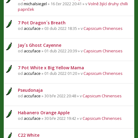
od
michalsiegel
» 16 čer 2022 20:41 » v
Volně žijící druhy chilli
papriček
7 Pot Dragon´s Breath
od
accuface
» 03 dub 2022 18:35 » v
Capsicum Chinenses
Jay´s Ghost Cayenne
od
accuface
» 01 dub 2022 20:39 » v
Capsicum Chinenses
7 Pot White x Big Yellow Mama
od
accuface
» 01 dub 2022 01:20 » v
Capsicum Chinenses
Pseudonaja
od
accuface
» 30 bře 2022 20:48 » v
Capsicum Chinenses
Habanero Orange Apple
od
accuface
» 30 bře 2022 19:42 » v
Capsicum Chinenses
C22 White