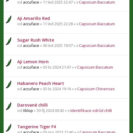
od
accuface
» 11 led 2025 22:47 » v
Capsicum Baccatum
Aji Amarillo Red
od
accuface
» 11 led 2025 22:28 » v
Capsicum Baccatum
Sugar Rush White
od
accuface
» 06 led 2025 19:07 » v
Capsicum Baccatum
Aji Lemon Horn
od
accuface
» 03 lis 2024 21:47 » v
Capsicum Baccatum
Habanero Peach Heart
od
accuface
» 03 lis 2024 19:16 » v
Capsicum Chinenses
Darované chilli
od
Xklop
» 30 říj 2024 00:42 » v
Identifikace odrůd chilli
Tangerine Tiger F4
od
accuface
» 03 pro 2023 12:40 » v
Capsicum Baccatum