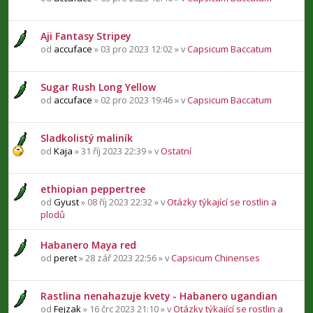
Aji Fantasy Stripey
od
accuface
» 03 pro 2023 12:02 » v
Capsicum Baccatum
Sugar Rush Long Yellow
od
accuface
» 02 pro 2023 19:46 » v
Capsicum Baccatum
Sladkolistý maliník
od
Kaja
» 31 říj 2023 22:39 » v
Ostatní
ethiopian peppertree
od
Gyust
» 08 říj 2023 22:32 » v
Otázky týkající se rostlin a
plodů
Habanero Maya red
od
peret
» 28 zář 2023 22:56 » v
Capsicum Chinenses
Rastlina nenahazuje kvety - Habanero ugandian
od
Fejzak
» 16 črc 2023 21:10 » v
Otázky týkající se rostlin a