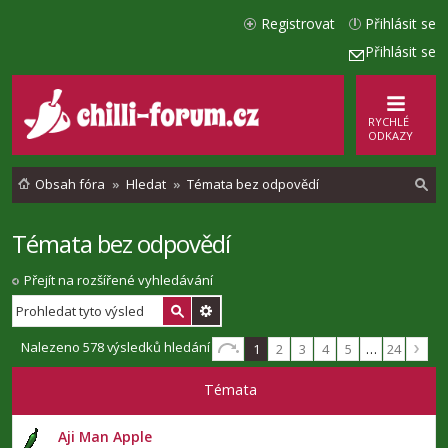
Registrovat
Přihlásit se
Přihlásit se
RYCHLÉ
ODKAZY
Obsah fóra
Hledat
Témata bez odpovědí
Témata bez odpovědí
l
e
Přejít na rozšířené vyhledávání
d
a
Nalezeno 578 výsledků hledání
1
2
3
4
5
…
24
t
Témata
Aji Man Apple