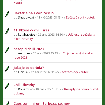
plodů
Bakteriálna škvrnitosť ??
od
Shadowcat
» 11 kvě 2023 08:43 » v
Začátečnický koutek
11. Plzeňský chilli sraz
od
kalahavoice
» 26 úno 2023 14:50 » v
Události, schůzky a
akce, novinky
netopiri chilli 2023
od
netopier
» 25 úno 2023 15:13 » v
Co jsme vypěstovali v
roce 2023
Jaká je to odrůda?
od
lucin86
» 12 zář 2022 12:31 » v
Začátečnický koutek
Chilli škvarky
od
Robert OV
» 10 zář 2022 18:25 » v
Recepty na pikantní chilli
pokrmy
Capsicum mirum Barboza, sp. nov.