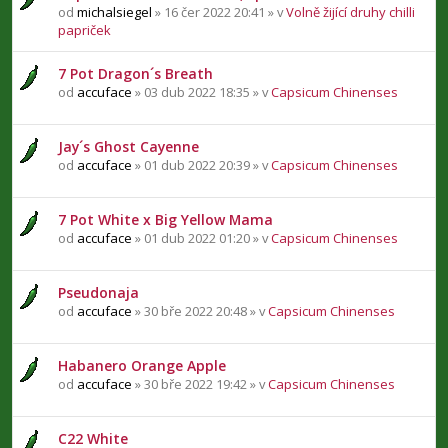
od
michalsiegel
» 16 čer 2022 20:41 » v
Volně žijící druhy chilli
papriček
7 Pot Dragon´s Breath
od
accuface
» 03 dub 2022 18:35 » v
Capsicum Chinenses
Jay´s Ghost Cayenne
od
accuface
» 01 dub 2022 20:39 » v
Capsicum Chinenses
7 Pot White x Big Yellow Mama
od
accuface
» 01 dub 2022 01:20 » v
Capsicum Chinenses
Pseudonaja
od
accuface
» 30 bře 2022 20:48 » v
Capsicum Chinenses
Habanero Orange Apple
od
accuface
» 30 bře 2022 19:42 » v
Capsicum Chinenses
C22 White