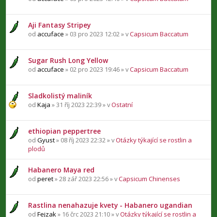
Aji Fantasy Stripey
od
accuface
» 03 pro 2023 12:02 » v
Capsicum Baccatum
Sugar Rush Long Yellow
od
accuface
» 02 pro 2023 19:46 » v
Capsicum Baccatum
Sladkolistý maliník
od
Kaja
» 31 říj 2023 22:39 » v
Ostatní
ethiopian peppertree
od
Gyust
» 08 říj 2023 22:32 » v
Otázky týkající se rostlin a
plodů
Habanero Maya red
od
peret
» 28 zář 2023 22:56 » v
Capsicum Chinenses
Rastlina nenahazuje kvety - Habanero ugandian
od
Fejzak
» 16 črc 2023 21:10 » v
Otázky týkající se rostlin a