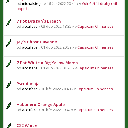
od
michalsiegel
» 16 čer 2022 20:41 » v
Volně žijící druhy chilli
papriček
7 Pot Dragon´s Breath
od
accuface
» 03 dub 2022 18:35 » v
Capsicum Chinenses
Jay´s Ghost Cayenne
od
accuface
» 01 dub 2022 20:39 » v
Capsicum Chinenses
7 Pot White x Big Yellow Mama
od
accuface
» 01 dub 2022 01:20 » v
Capsicum Chinenses
Pseudonaja
od
accuface
» 30 bře 2022 20:48 » v
Capsicum Chinenses
Habanero Orange Apple
od
accuface
» 30 bře 2022 19:42 » v
Capsicum Chinenses
C22 White