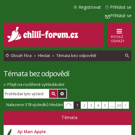
Registrovat
Přihlásit se
Přihlásit se
RYCHLÉ
ODKAZY
Obsah fóra
Hledat
Témata bez odpovědí
Témata bez odpovědí
l
e
Přejít na rozšířené vyhledávání
d
a
Nalezeno 578 výsledků hledání
1
2
3
4
5
…
24
t
Témata
Aji Man Apple