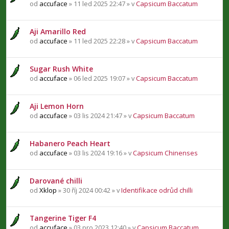
od
accuface
» 11 led 2025 22:47 » v
Capsicum Baccatum
Aji Amarillo Red
od
accuface
» 11 led 2025 22:28 » v
Capsicum Baccatum
Sugar Rush White
od
accuface
» 06 led 2025 19:07 » v
Capsicum Baccatum
Aji Lemon Horn
od
accuface
» 03 lis 2024 21:47 » v
Capsicum Baccatum
Habanero Peach Heart
od
accuface
» 03 lis 2024 19:16 » v
Capsicum Chinenses
Darované chilli
od
Xklop
» 30 říj 2024 00:42 » v
Identifikace odrůd chilli
Tangerine Tiger F4
od
accuface
» 03 pro 2023 12:40 » v
Capsicum Baccatum