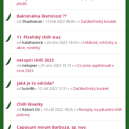
plodů
Bakteriálna škvrnitosť ??
od
Shadowcat
» 11 kvě 2023 08:43 » v
Začátečnický koutek
11. Plzeňský chilli sraz
od
kalahavoice
» 26 úno 2023 14:50 » v
Události, schůzky a
akce, novinky
netopiri chilli 2023
od
netopier
» 25 úno 2023 15:13 » v
Co jsme vypěstovali v
roce 2023
Jaká je to odrůda?
od
lucin86
» 12 zář 2022 12:31 » v
Začátečnický koutek
Chilli škvarky
od
Robert OV
» 10 zář 2022 18:25 » v
Recepty na pikantní chilli
pokrmy
Capsicum mirum Barboza, sp. nov.