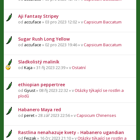
Aji Fantasy Stripey
od
accuface
» 03 pro 2023 12:02 » v
Capsicum Baccatum
Sugar Rush Long Yellow
od
accuface
» 02 pro 2023 19:46 » v
Capsicum Baccatum
Sladkolistý maliník
od
Kaja
» 31 říj 2023 22:39 » v
Ostatní
ethiopian peppertree
od
Gyust
» 08 říj 2023 22:32 » v
Otázky týkající se rostlin a
plodů
Habanero Maya red
od
peret
» 28 zář 2023 22:56 » v
Capsicum Chinenses
Rastlina nenahazuje kvety - Habanero ugandian
od
Fejzak
» 16 črc 2023 21:10 » v
Otázky týkající se rostlin a