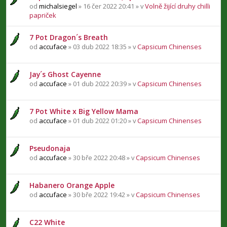
od
michalsiegel
» 16 čer 2022 20:41 » v
Volně žijící druhy chilli
papriček
7 Pot Dragon´s Breath
od
accuface
» 03 dub 2022 18:35 » v
Capsicum Chinenses
Jay´s Ghost Cayenne
od
accuface
» 01 dub 2022 20:39 » v
Capsicum Chinenses
7 Pot White x Big Yellow Mama
od
accuface
» 01 dub 2022 01:20 » v
Capsicum Chinenses
Pseudonaja
od
accuface
» 30 bře 2022 20:48 » v
Capsicum Chinenses
Habanero Orange Apple
od
accuface
» 30 bře 2022 19:42 » v
Capsicum Chinenses
C22 White