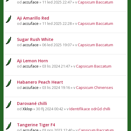
od
accuface
» 11 led 2025 22:47 » v
Capsicum Baccatum
Aji Amarillo Red
od
accuface
» 11 led 2025 22:28 » v
Capsicum Baccatum
Sugar Rush White
od
accuface
» 06 led 2025 19:07 » v
Capsicum Baccatum
Aji Lemon Horn
od
accuface
» 03 lis 2024 21:47 » v
Capsicum Baccatum
Habanero Peach Heart
od
accuface
» 03 lis 2024 19:16 » v
Capsicum Chinenses
Darované chilli
od
Xklop
» 30 říj 2024 00:42 » v
Identifikace odrůd chilli
Tangerine Tiger F4
od
accuface
» 03 pro 2023 12:40 » v
Capsicum Baccatum