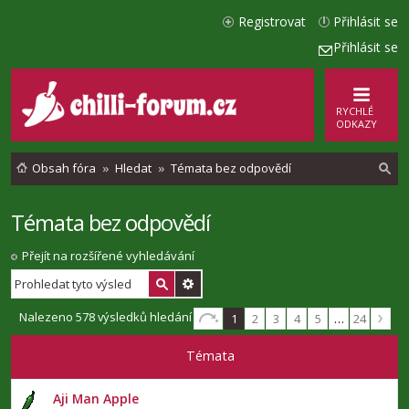
Registrovat
Přihlásit se
Přihlásit se
RYCHLÉ
ODKAZY
Obsah fóra
Hledat
Témata bez odpovědí
Témata bez odpovědí
l
e
Přejít na rozšířené vyhledávání
d
a
Nalezeno 578 výsledků hledání
1
2
3
4
5
…
24
t
Témata
Aji Man Apple