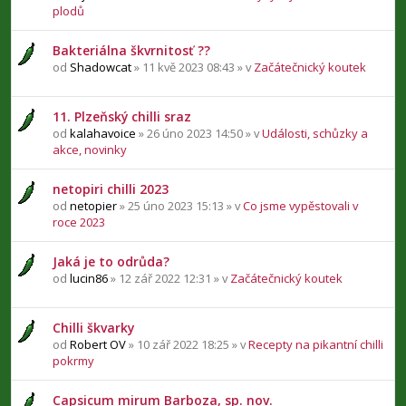
plodů
Bakteriálna škvrnitosť ??
od
Shadowcat
» 11 kvě 2023 08:43 » v
Začátečnický koutek
11. Plzeňský chilli sraz
od
kalahavoice
» 26 úno 2023 14:50 » v
Události, schůzky a
akce, novinky
netopiri chilli 2023
od
netopier
» 25 úno 2023 15:13 » v
Co jsme vypěstovali v
roce 2023
Jaká je to odrůda?
od
lucin86
» 12 zář 2022 12:31 » v
Začátečnický koutek
Chilli škvarky
od
Robert OV
» 10 zář 2022 18:25 » v
Recepty na pikantní chilli
pokrmy
Capsicum mirum Barboza, sp. nov.