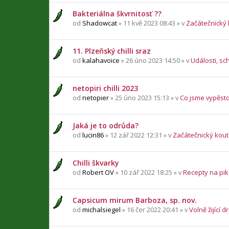
Bakteriálna škvrnitosť ??
od
Shadowcat
» 11 kvě 2023 08:43 » v
Začátečnický
11. Plzeňský chilli sraz
od
kalahavoice
» 26 úno 2023 14:50 » v
Události, sc
netopiri chilli 2023
od
netopier
» 25 úno 2023 15:13 » v
Co jsme vypěsto
Jaká je to odrůda?
od
lucin86
» 12 zář 2022 12:31 » v
Začátečnický kou
Chilli škvarky
od
Robert OV
» 10 zář 2022 18:25 » v
Recepty na pika
Capsicum mirum Barboza, sp. nov.
od
michalsiegel
» 16 čer 2022 20:41 » v
Volně žijící d