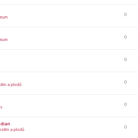
0
atum
0
atum
0
0
stlin a plodů
0
es
ndian
0
ostlin a plodů