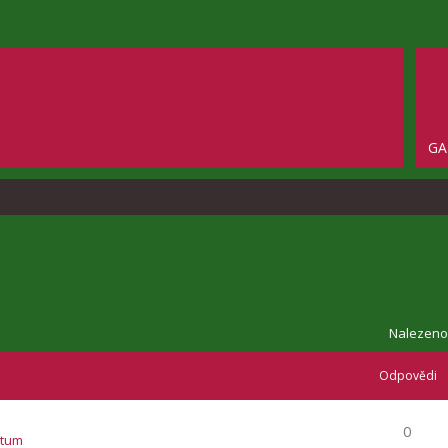
GA
Nalezeno
Odpovědi
0
atum