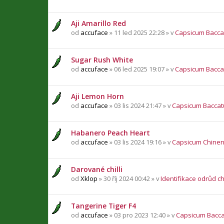
Aji Amarillo Red
od
accuface
» 11 led 2025 22:28 » v
Capsicum Bacc
Sugar Rush White
od
accuface
» 06 led 2025 19:07 » v
Capsicum Bacc
Aji Lemon Horn
od
accuface
» 03 lis 2024 21:47 » v
Capsicum Bacca
Habanero Peach Heart
od
accuface
» 03 lis 2024 19:16 » v
Capsicum Chine
Darované chilli
od
Xklop
» 30 říj 2024 00:42 » v
Identifikace odrůd chi
Tangerine Tiger F4
od
accuface
» 03 pro 2023 12:40 » v
Capsicum Bacc