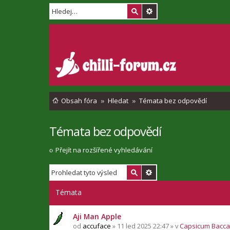
Obsah fóra
Hledat
Témata bez odpovědí
Témata bez odpovědí
Přejít na rozšířené vyhledávání
Témata
Aji Man Apple
od
accuface
» 11 led 2025 22:47 » v
Capsicum Bacc