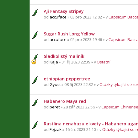
Aji Fantasy Stripey
od
accuface
» 03 pro 2023 12:02 » v
Capsicum Bacc
Sugar Rush Long Yellow
od
accuface
» 02 pro 2023 19:46 » v
Capsicum Bacc
Sladkolistý maliník
od
Kaja
» 31 říj 2023 22:39 » v
Ostatní
ethiopian peppertree
od
Gyust
» 08 říj 2023 22:32 » v
Otázky týkající se ro
Habanero Maya red
od
peret
» 28 zář 2023 22:56 » v
Capsicum Chinens
Rastlina nenahazuje kvety - Habanero uga
od
Fejzak
» 16 črc 2023 21:10 » v
Otázky týkající se r