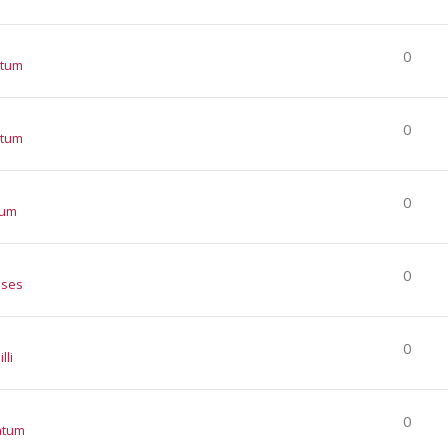
0
atum
0
atum
0
tum
0
nses
0
lli
0
atum