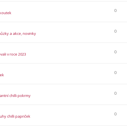
0
 koutek
0
hůzky a akce, novinky
0
vali v roce 2023
0
tek
0
ntní chilli pokrmy
0
ruhy chilli papriček