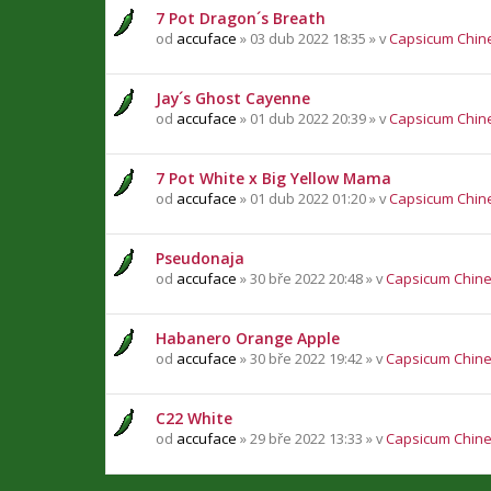
7 Pot Dragon´s Breath
od
accuface
» 03 dub 2022 18:35 » v
Capsicum Chin
Jay´s Ghost Cayenne
od
accuface
» 01 dub 2022 20:39 » v
Capsicum Chin
7 Pot White x Big Yellow Mama
od
accuface
» 01 dub 2022 01:20 » v
Capsicum Chin
Pseudonaja
od
accuface
» 30 bře 2022 20:48 » v
Capsicum Chin
Habanero Orange Apple
od
accuface
» 30 bře 2022 19:42 » v
Capsicum Chin
C22 White
od
accuface
» 29 bře 2022 13:33 » v
Capsicum Chin