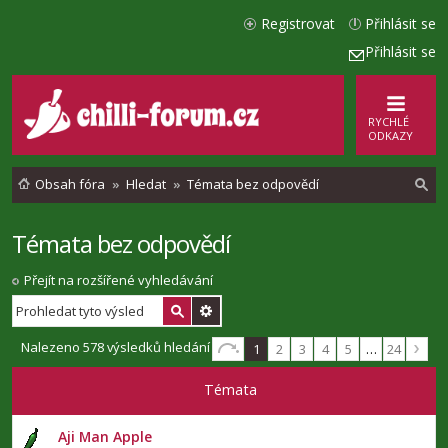
Registrovat
Přihlásit se
Přihlásit se
RYCHLÉ
ODKAZY
Obsah fóra
Hledat
Témata bez odpovědí
Témata bez odpovědí
l
e
Přejít na rozšířené vyhledávání
d
a
Nalezeno 578 výsledků hledání
1
2
3
4
5
…
24
t
Témata
Aji Man Apple