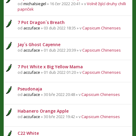
od
michalsiegel
» 16 čer 2022 20:41 » v
Volně žijící druhy chilli
papriček
7 Pot Dragon´s Breath
od
accuface
» 03 dub 2022 18:35 » v
Capsicum Chinenses
Jay´s Ghost Cayenne
od
accuface
» 01 dub 2022 20:39 » v
Capsicum Chinenses
7 Pot White x Big Yellow Mama
od
accuface
» 01 dub 2022 01:20 » v
Capsicum Chinenses
Pseudonaja
od
accuface
» 30 bře 2022 20:48 » v
Capsicum Chinenses
Habanero Orange Apple
od
accuface
» 30 bře 2022 19:42 » v
Capsicum Chinenses
C22 White