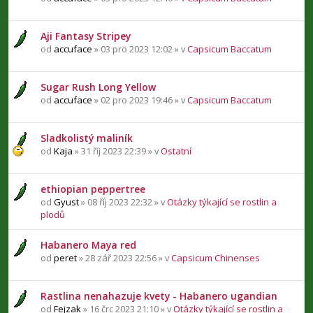
Aji Fantasy Stripey
od
accuface
» 03 pro 2023 12:02 » v
Capsicum Baccatum
Sugar Rush Long Yellow
od
accuface
» 02 pro 2023 19:46 » v
Capsicum Baccatum
Sladkolistý maliník
od
Kaja
» 31 říj 2023 22:39 » v
Ostatní
ethiopian peppertree
od
Gyust
» 08 říj 2023 22:32 » v
Otázky týkající se rostlin a
plodů
Habanero Maya red
od
peret
» 28 zář 2023 22:56 » v
Capsicum Chinenses
Rastlina nenahazuje kvety - Habanero ugandian
od
Fejzak
» 16 črc 2023 21:10 » v
Otázky týkající se rostlin a