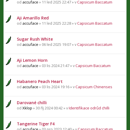
od
accuface
» 11 led 2025 22:47 » v
Capsicum Baccatum
Aji Amarillo Red
od
accuface
» 11 led 2025 22:28 » v
Capsicum Baccatum
Sugar Rush White
od
accuface
» 06 led 2025 19:07 » v
Capsicum Baccatum
Aji Lemon Horn
od
accuface
» 03 lis 2024 21:47 » v
Capsicum Baccatum
Habanero Peach Heart
od
accuface
» 03 lis 2024 19:16 » v
Capsicum Chinenses
Darované chilli
od
Xklop
» 30 říj 2024 00:42 » v
Identifikace odrůd chilli
Tangerine Tiger F4
od
accuface
» 03 pro 2023 12:40 » v
Capsicum Baccatum