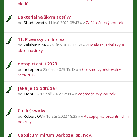
plodů
Bakteriálna škvrnitosť ??
od
Shadowcat
» 11 kvě 2023 08:43 » v
Začátečnický koutek
11. Plzeňský chilli sraz
od
kalahavoice
» 26 úno 2023 14:50 » v
Události, schůzky a
akce, novinky
netopiri chilli 2023
od
netopier
» 25 úno 2023 15:13 » v
Co jsme vypěstovali v
roce 2023
Jaká je to odrůda?
od
lucin86
» 12 zář 2022 12:31 » v
Začátečnický koutek
Chilli škvarky
od
Robert OV
» 10 zář 2022 18:25 » v
Recepty na pikantní chilli
pokrmy
Capsicum mirum Barboza, sp. nov.