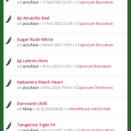
od
accuface
» 11 led 2025 22:47 » v
Capsicum Baccatum
Aji Amarillo Red
od
accuface
» 11 led 2025 22:28 » v
Capsicum Baccatum
Sugar Rush White
od
accuface
» 06 led 2025 19:07 » v
Capsicum Baccatum
Aji Lemon Horn
od
accuface
» 03 lis 2024 21:47 » v
Capsicum Baccatum
Habanero Peach Heart
od
accuface
» 03 lis 2024 19:16 » v
Capsicum Chinenses
Darované chilli
od
Xklop
» 30 říj 2024 00:42 » v
Identifikace odrůd chilli
Tangerine Tiger F4
od
accuface
» 03 pro 2023 12:40 » v
Capsicum Baccatum