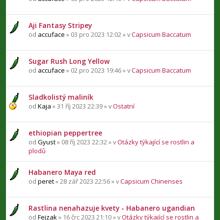
Aji Fantasy Stripey
od
accuface
» 03 pro 2023 12:02 » v
Capsicum Baccatum
Sugar Rush Long Yellow
od
accuface
» 02 pro 2023 19:46 » v
Capsicum Baccatum
Sladkolistý maliník
od
Kaja
» 31 říj 2023 22:39 » v
Ostatní
ethiopian peppertree
od
Gyust
» 08 říj 2023 22:32 » v
Otázky týkající se rostlin a
plodů
Habanero Maya red
od
peret
» 28 zář 2023 22:56 » v
Capsicum Chinenses
Rastlina nenahazuje kvety - Habanero ugandian
od
Fejzak
» 16 črc 2023 21:10 » v
Otázky týkající se rostlin a