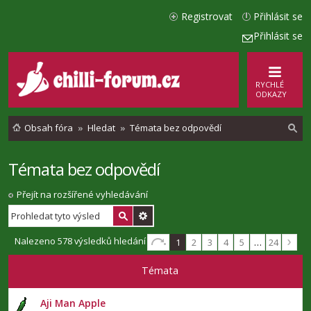
Registrovat
Přihlásit se
Přihlásit se
RYCHLÉ
ODKAZY
Obsah fóra
Hledat
Témata bez odpovědí
Témata bez odpovědí
l
e
Přejít na rozšířené vyhledávání
d
a
Nalezeno 578 výsledků hledání
1
2
3
4
5
…
24
t
Témata
Aji Man Apple