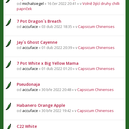
od
michalsiegel
» 16 čer 2022 20:41 » v
Volně žijící druhy chilli
papriček
7 Pot Dragon´s Breath
od
accuface
» 03 dub 2022 18:35 » v
Capsicum Chinenses
Jay´s Ghost Cayenne
od
accuface
» 01 dub 2022 20:39 » v
Capsicum Chinenses
7 Pot White x Big Yellow Mama
od
accuface
» 01 dub 2022 01:20 » v
Capsicum Chinenses
Pseudonaja
od
accuface
» 30 bře 2022 20:48 » v
Capsicum Chinenses
Habanero Orange Apple
od
accuface
» 30 bře 2022 19:42 » v
Capsicum Chinenses
C22 White