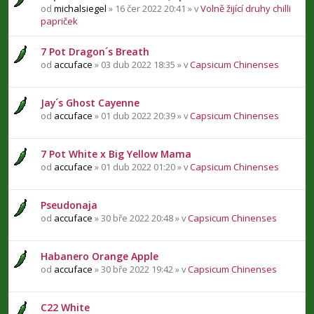
od
michalsiegel
» 16 čer 2022 20:41 » v
Volně žijící druhy chilli
papriček
7 Pot Dragon´s Breath
od
accuface
» 03 dub 2022 18:35 » v
Capsicum Chinenses
Jay´s Ghost Cayenne
od
accuface
» 01 dub 2022 20:39 » v
Capsicum Chinenses
7 Pot White x Big Yellow Mama
od
accuface
» 01 dub 2022 01:20 » v
Capsicum Chinenses
Pseudonaja
od
accuface
» 30 bře 2022 20:48 » v
Capsicum Chinenses
Habanero Orange Apple
od
accuface
» 30 bře 2022 19:42 » v
Capsicum Chinenses
C22 White