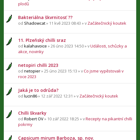
plodů
Bakteriálna škvrnitosť ??
od
Shadowcat
» 11 kvě 2023 08:43 » v
Začátečnický koutek
11. Plzeňský chilli sraz
od
kalahavoice
» 26 úno 2023 14:50 » v
Události, schůzky a
akce, novinky
netopiri chilli 2023
od
netopier
» 25 úno 2023 15:13 » v
Co jsme vypěstovali v
roce 2023
Jaká je to odrůda?
od
lucin86
» 12 zář 2022 12:31 » v
Začátečnický koutek
Chilli škvarky
od
Robert OV
» 10 zář 2022 18:25 » v
Recepty na pikantní chilli
pokrmy
Capsicum mirum Barboza, sp. nov.