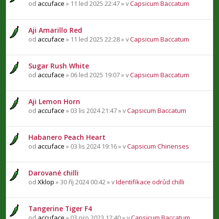
od
accuface
» 11 led 2025 22:47 » v
Capsicum Baccatum
Aji Amarillo Red
od
accuface
» 11 led 2025 22:28 » v
Capsicum Baccatum
Sugar Rush White
od
accuface
» 06 led 2025 19:07 » v
Capsicum Baccatum
Aji Lemon Horn
od
accuface
» 03 lis 2024 21:47 » v
Capsicum Baccatum
Habanero Peach Heart
od
accuface
» 03 lis 2024 19:16 » v
Capsicum Chinenses
Darované chilli
od
Xklop
» 30 říj 2024 00:42 » v
Identifikace odrůd chilli
Tangerine Tiger F4
od
accuface
» 03 pro 2023 12:40 » v
Capsicum Baccatum