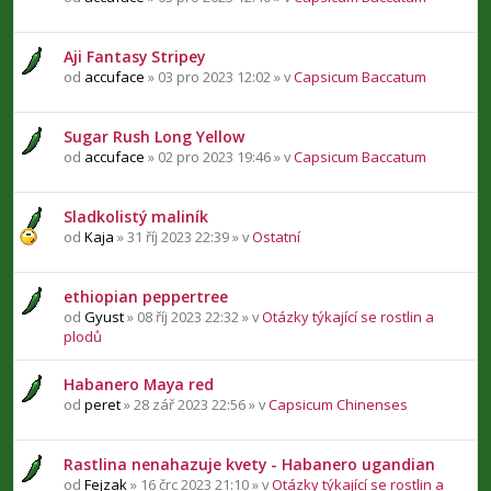
Aji Fantasy Stripey
od
accuface
» 03 pro 2023 12:02 » v
Capsicum Baccatum
Sugar Rush Long Yellow
od
accuface
» 02 pro 2023 19:46 » v
Capsicum Baccatum
Sladkolistý maliník
od
Kaja
» 31 říj 2023 22:39 » v
Ostatní
ethiopian peppertree
od
Gyust
» 08 říj 2023 22:32 » v
Otázky týkající se rostlin a
plodů
Habanero Maya red
od
peret
» 28 zář 2023 22:56 » v
Capsicum Chinenses
Rastlina nenahazuje kvety - Habanero ugandian
od
Fejzak
» 16 črc 2023 21:10 » v
Otázky týkající se rostlin a