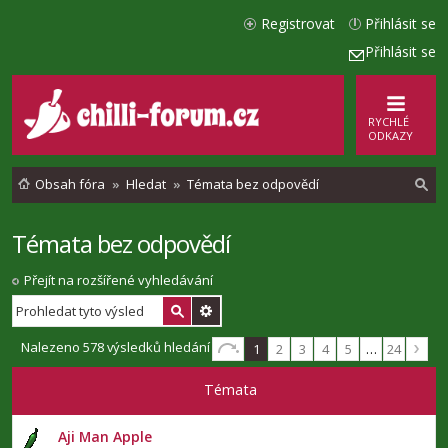
Registrovat
Přihlásit se
Přihlásit se
RYCHLÉ
ODKAZY
Obsah fóra
Hledat
Témata bez odpovědí
Témata bez odpovědí
l
e
Přejít na rozšířené vyhledávání
d
a
Nalezeno 578 výsledků hledání
1
2
3
4
5
…
24
t
Témata
Aji Man Apple