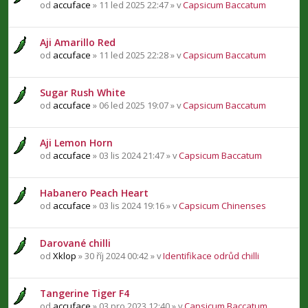
od
accuface
» 11 led 2025 22:47 » v
Capsicum Baccatum
Aji Amarillo Red
od
accuface
» 11 led 2025 22:28 » v
Capsicum Baccatum
Sugar Rush White
od
accuface
» 06 led 2025 19:07 » v
Capsicum Baccatum
Aji Lemon Horn
od
accuface
» 03 lis 2024 21:47 » v
Capsicum Baccatum
Habanero Peach Heart
od
accuface
» 03 lis 2024 19:16 » v
Capsicum Chinenses
Darované chilli
od
Xklop
» 30 říj 2024 00:42 » v
Identifikace odrůd chilli
Tangerine Tiger F4
od
accuface
» 03 pro 2023 12:40 » v
Capsicum Baccatum