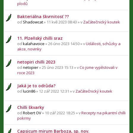
plodů
Bakteriálna škvrnitosť ??
od
Shadowcat
» 11 kvě 2023 08:43 » v
Začátečnický koutek
11. Plzeňský chilli sraz
od
kalahavoice
» 26 úno 2023 14:50 » v
Události, schůzky a
akce, novinky
netopiri chilli 2023
od
netopier
» 25 úno 2023 15:13 » v
Co jsme vypěstovali v
roce 2023
Jaká je to odrůda?
od
lucin86
» 12 zář 2022 12:31 » v
Začátečnický koutek
Chilli škvarky
od
Robert OV
» 10 zář 2022 18:25 » v
Recepty na pikantní chilli
pokrmy
Capsicum mirum Barboza, sp. nov.