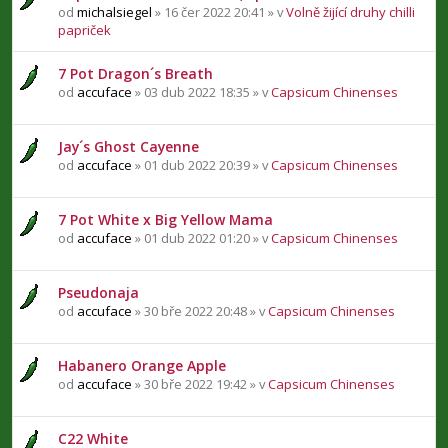
od
michalsiegel
» 16 čer 2022 20:41 » v
Volně žijící druhy chilli
papriček
7 Pot Dragon´s Breath
od
accuface
» 03 dub 2022 18:35 » v
Capsicum Chinenses
Jay´s Ghost Cayenne
od
accuface
» 01 dub 2022 20:39 » v
Capsicum Chinenses
7 Pot White x Big Yellow Mama
od
accuface
» 01 dub 2022 01:20 » v
Capsicum Chinenses
Pseudonaja
od
accuface
» 30 bře 2022 20:48 » v
Capsicum Chinenses
Habanero Orange Apple
od
accuface
» 30 bře 2022 19:42 » v
Capsicum Chinenses
C22 White