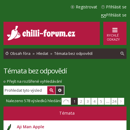
Registrovat
Přihlásit se
Přihlásit se
RYCHLÉ
ODKAZY
Obsah fóra
Hledat
Témata bez odpovědí
Témata bez odpovědí
l
e
Přejít na rozšířené vyhledávání
d
a
Nalezeno 578 výsledků hledání
1
2
3
4
5
…
24
t
Témata
Aji Man Apple