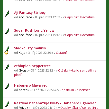
Aji Fantasy Stripey
od
accuface
» 03 pro 2023 12:02 » v
Capsicum Baccatum
Sugar Rush Long Yellow
od
accuface
» 02 pro 2023 19:46 » v
Capsicum Baccatum
Sladkolistý maliník
od
Kaja
» 31 říj 2023 22:39 » v
Ostatní
ethiopian peppertree
od
Gyust
» 08 říj 2023 22:32 » v
Otázky týkající se rostlin a
plodů
Habanero Maya red
od
peret
» 28 zář 2023 22:56 » v
Capsicum Chinenses
Rastlina nenahazuje kvety - Habanero ugandian
od
Fejzak
» 16 črc 2023 21:10 » v
Otázky týkající se rostlin a