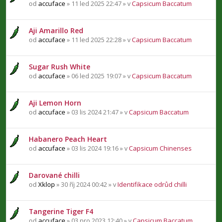
od
accuface
» 11 led 2025 22:47 » v
Capsicum Baccatum
Aji Amarillo Red
od
accuface
» 11 led 2025 22:28 » v
Capsicum Baccatum
Sugar Rush White
od
accuface
» 06 led 2025 19:07 » v
Capsicum Baccatum
Aji Lemon Horn
od
accuface
» 03 lis 2024 21:47 » v
Capsicum Baccatum
Habanero Peach Heart
od
accuface
» 03 lis 2024 19:16 » v
Capsicum Chinenses
Darované chilli
od
Xklop
» 30 říj 2024 00:42 » v
Identifikace odrůd chilli
Tangerine Tiger F4
od
accuface
» 03 pro 2023 12:40 » v
Capsicum Baccatum