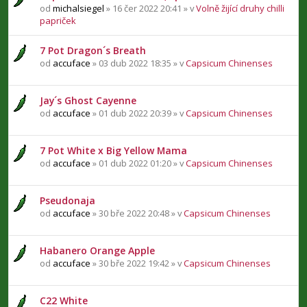
od
michalsiegel
» 16 čer 2022 20:41 » v
Volně žijící druhy chilli
papriček
7 Pot Dragon´s Breath
od
accuface
» 03 dub 2022 18:35 » v
Capsicum Chinenses
Jay´s Ghost Cayenne
od
accuface
» 01 dub 2022 20:39 » v
Capsicum Chinenses
7 Pot White x Big Yellow Mama
od
accuface
» 01 dub 2022 01:20 » v
Capsicum Chinenses
Pseudonaja
od
accuface
» 30 bře 2022 20:48 » v
Capsicum Chinenses
Habanero Orange Apple
od
accuface
» 30 bře 2022 19:42 » v
Capsicum Chinenses
C22 White