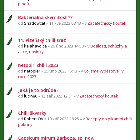
plodů
Bakteriálna škvrnitosť ??
od
Shadowcat
» 11 kvě 2023 08:43 » v
Začátečnický koutek
11. Plzeňský chilli sraz
od
kalahavoice
» 26 úno 2023 14:50 » v
Události, schůzky a
akce, novinky
netopiri chilli 2023
od
netopier
» 25 úno 2023 15:13 » v
Co jsme vypěstovali v
roce 2023
Jaká je to odrůda?
od
lucin86
» 12 zář 2022 12:31 » v
Začátečnický koutek
Chilli škvarky
od
Robert OV
» 10 zář 2022 18:25 » v
Recepty na pikantní chilli
pokrmy
Capsicum mirum Barboza, sp. nov.