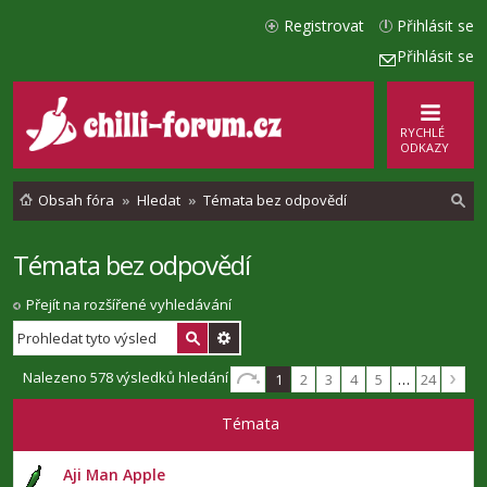
Registrovat
Přihlásit se
Přihlásit se
RYCHLÉ
ODKAZY
Obsah fóra
Hledat
Témata bez odpovědí
Témata bez odpovědí
l
e
Přejít na rozšířené vyhledávání
d
a
Nalezeno 578 výsledků hledání
1
2
3
4
5
…
24
t
Témata
Aji Man Apple