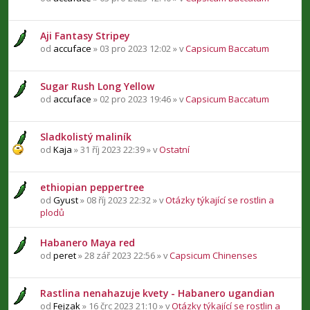
Aji Fantasy Stripey
od
accuface
» 03 pro 2023 12:02 » v
Capsicum Baccatum
Sugar Rush Long Yellow
od
accuface
» 02 pro 2023 19:46 » v
Capsicum Baccatum
Sladkolistý maliník
od
Kaja
» 31 říj 2023 22:39 » v
Ostatní
ethiopian peppertree
od
Gyust
» 08 říj 2023 22:32 » v
Otázky týkající se rostlin a
plodů
Habanero Maya red
od
peret
» 28 zář 2023 22:56 » v
Capsicum Chinenses
Rastlina nenahazuje kvety - Habanero ugandian
od
Fejzak
» 16 črc 2023 21:10 » v
Otázky týkající se rostlin a