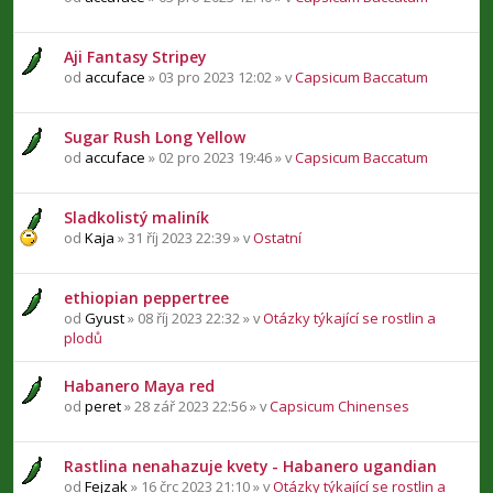
Aji Fantasy Stripey
od
accuface
» 03 pro 2023 12:02 » v
Capsicum Baccatum
Sugar Rush Long Yellow
od
accuface
» 02 pro 2023 19:46 » v
Capsicum Baccatum
Sladkolistý maliník
od
Kaja
» 31 říj 2023 22:39 » v
Ostatní
ethiopian peppertree
od
Gyust
» 08 říj 2023 22:32 » v
Otázky týkající se rostlin a
plodů
Habanero Maya red
od
peret
» 28 zář 2023 22:56 » v
Capsicum Chinenses
Rastlina nenahazuje kvety - Habanero ugandian
od
Fejzak
» 16 črc 2023 21:10 » v
Otázky týkající se rostlin a