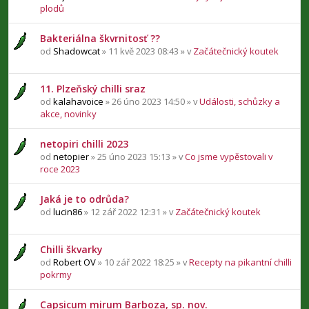
plodů
Bakteriálna škvrnitosť ??
od
Shadowcat
» 11 kvě 2023 08:43 » v
Začátečnický koutek
11. Plzeňský chilli sraz
od
kalahavoice
» 26 úno 2023 14:50 » v
Události, schůzky a
akce, novinky
netopiri chilli 2023
od
netopier
» 25 úno 2023 15:13 » v
Co jsme vypěstovali v
roce 2023
Jaká je to odrůda?
od
lucin86
» 12 zář 2022 12:31 » v
Začátečnický koutek
Chilli škvarky
od
Robert OV
» 10 zář 2022 18:25 » v
Recepty na pikantní chilli
pokrmy
Capsicum mirum Barboza, sp. nov.