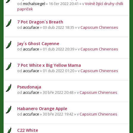
od
michalsiegel
» 16 čer 2022 20:41 » v
Volně žijící druhy chilli
papriček
7 Pot Dragon´s Breath
od
accuface
» 03 dub 2022 18:35 » v
Capsicum Chinenses
Jay´s Ghost Cayenne
od
accuface
» 01 dub 2022 20:39 » v
Capsicum Chinenses
7 Pot White x Big Yellow Mama
od
accuface
» 01 dub 2022 01:20 » v
Capsicum Chinenses
Pseudonaja
od
accuface
» 30 bře 2022 20:48 » v
Capsicum Chinenses
Habanero Orange Apple
od
accuface
» 30 bře 2022 19:42 » v
Capsicum Chinenses
C22 White