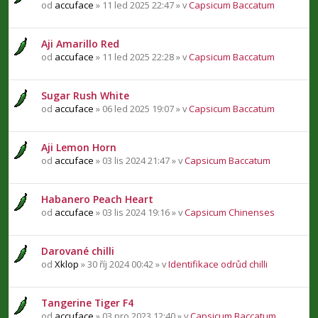
od
accuface
» 11 led 2025 22:47 » v
Capsicum Baccatum
Aji Amarillo Red
od
accuface
» 11 led 2025 22:28 » v
Capsicum Baccatum
Sugar Rush White
od
accuface
» 06 led 2025 19:07 » v
Capsicum Baccatum
Aji Lemon Horn
od
accuface
» 03 lis 2024 21:47 » v
Capsicum Baccatum
Habanero Peach Heart
od
accuface
» 03 lis 2024 19:16 » v
Capsicum Chinenses
Darované chilli
od
Xklop
» 30 říj 2024 00:42 » v
Identifikace odrůd chilli
Tangerine Tiger F4
od
accuface
» 03 pro 2023 12:40 » v
Capsicum Baccatum