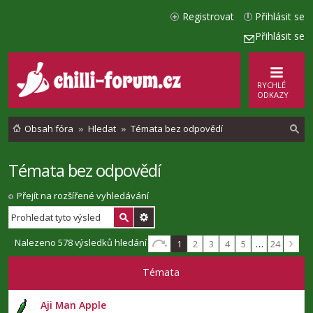
Registrovat
Přihlásit se
Přihlásit se
RYCHLÉ
ODKAZY
Obsah fóra
Hledat
Témata bez odpovědí
Témata bez odpovědí
l
e
Přejít na rozšířené vyhledávání
d
a
Nalezeno 578 výsledků hledání
1
2
3
4
5
…
24
t
Témata
Aji Man Apple