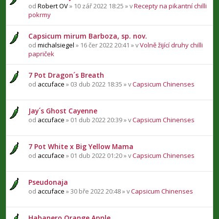
od
Robert OV
» 10 zář 2022 18:25 » v
Recepty na pikantní chilli
pokrmy
Capsicum mirum Barboza, sp. nov.
od
michalsiegel
» 16 čer 2022 20:41 » v
Volně žijící druhy chilli
papriček
7 Pot Dragon´s Breath
od
accuface
» 03 dub 2022 18:35 » v
Capsicum Chinenses
Jay´s Ghost Cayenne
od
accuface
» 01 dub 2022 20:39 » v
Capsicum Chinenses
7 Pot White x Big Yellow Mama
od
accuface
» 01 dub 2022 01:20 » v
Capsicum Chinenses
Pseudonaja
od
accuface
» 30 bře 2022 20:48 » v
Capsicum Chinenses
Habanero Orange Apple