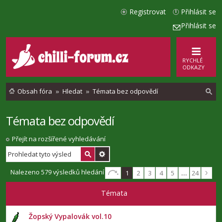
Registrovat
Přihlásit se
Přihlásit se
RYCHLÉ
ODKAZY
Obsah fóra
Hledat
Témata bez odpovědí
Témata bez odpovědí
l
e
Přejít na rozšířené vyhledávání
d
a
Nalezeno 579 výsledků hledání
1
2
3
4
5
…
24
t
Témata
Žopský Vypalovák vol.10