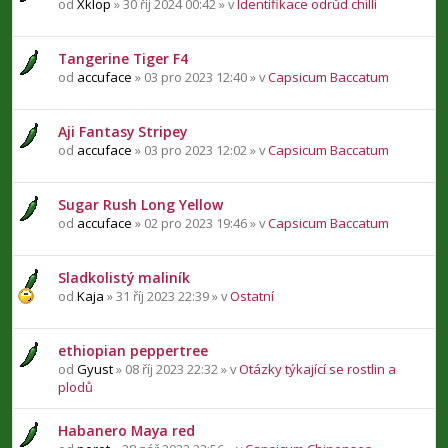
od
Xklop
» 30 říj 2024 00:42 » v
Identifikace odrůd chilli
Tangerine Tiger F4
od
accuface
» 03 pro 2023 12:40 » v
Capsicum Baccatum
Aji Fantasy Stripey
od
accuface
» 03 pro 2023 12:02 » v
Capsicum Baccatum
Sugar Rush Long Yellow
od
accuface
» 02 pro 2023 19:46 » v
Capsicum Baccatum
Sladkolistý maliník
od
Kaja
» 31 říj 2023 22:39 » v
Ostatní
ethiopian peppertree
od
Gyust
» 08 říj 2023 22:32 » v
Otázky týkající se rostlin a
plodů
Habanero Maya red