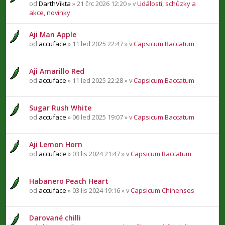
od
DarthVikta
» 21 črc 2026 12:20 » v
Události, schůzky a
akce, novinky
Aji Man Apple
od
accuface
» 11 led 2025 22:47 » v
Capsicum Baccatum
Aji Amarillo Red
od
accuface
» 11 led 2025 22:28 » v
Capsicum Baccatum
Sugar Rush White
od
accuface
» 06 led 2025 19:07 » v
Capsicum Baccatum
Aji Lemon Horn
od
accuface
» 03 lis 2024 21:47 » v
Capsicum Baccatum
Habanero Peach Heart
od
accuface
» 03 lis 2024 19:16 » v
Capsicum Chinenses
Darované chilli