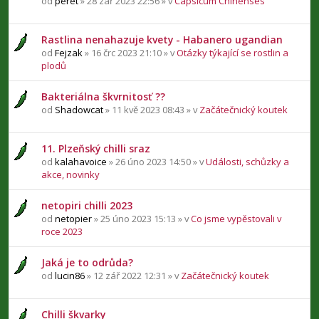
od
peret
» 28 zář 2023 22:56 » v
Capsicum Chinenses
Rastlina nenahazuje kvety - Habanero ugandian
od
Fejzak
» 16 črc 2023 21:10 » v
Otázky týkající se rostlin a
plodů
Bakteriálna škvrnitosť ??
od
Shadowcat
» 11 kvě 2023 08:43 » v
Začátečnický koutek
11. Plzeňský chilli sraz
od
kalahavoice
» 26 úno 2023 14:50 » v
Události, schůzky a
akce, novinky
netopiri chilli 2023
od
netopier
» 25 úno 2023 15:13 » v
Co jsme vypěstovali v
roce 2023
Jaká je to odrůda?
od
lucin86
» 12 zář 2022 12:31 » v
Začátečnický koutek
Chilli škvarky