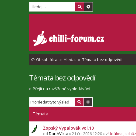
Obsah fóra
Hledat
Témata bez odpovědí
Témata bez odpovědí
Přejít na rozšířené vyhledávání
Témata
Žopský Vypalovák vol.10
od
DarthVikta
» 21 črc 2026 12:20 » v
Události, schů