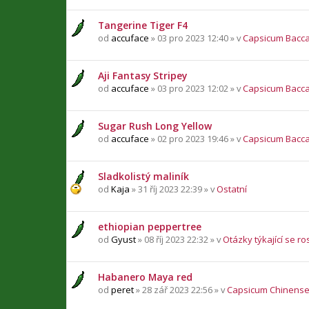
Tangerine Tiger F4
od
accuface
» 03 pro 2023 12:40 » v
Capsicum Bacc
Aji Fantasy Stripey
od
accuface
» 03 pro 2023 12:02 » v
Capsicum Bacc
Sugar Rush Long Yellow
od
accuface
» 02 pro 2023 19:46 » v
Capsicum Bacc
Sladkolistý maliník
od
Kaja
» 31 říj 2023 22:39 » v
Ostatní
ethiopian peppertree
od
Gyust
» 08 říj 2023 22:32 » v
Otázky týkající se ro
Habanero Maya red
od
peret
» 28 zář 2023 22:56 » v
Capsicum Chinens