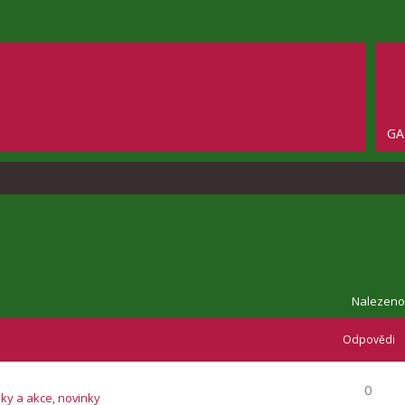
GA
Nalezeno
Odpovědi
0
zky a akce, novinky