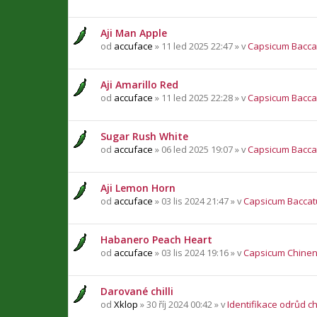
Aji Man Apple
od
accuface
» 11 led 2025 22:47 » v
Capsicum Bacc
Aji Amarillo Red
od
accuface
» 11 led 2025 22:28 » v
Capsicum Bacc
Sugar Rush White
od
accuface
» 06 led 2025 19:07 » v
Capsicum Bacc
Aji Lemon Horn
od
accuface
» 03 lis 2024 21:47 » v
Capsicum Bacca
Habanero Peach Heart
od
accuface
» 03 lis 2024 19:16 » v
Capsicum Chine
Darované chilli
od
Xklop
» 30 říj 2024 00:42 » v
Identifikace odrůd chi