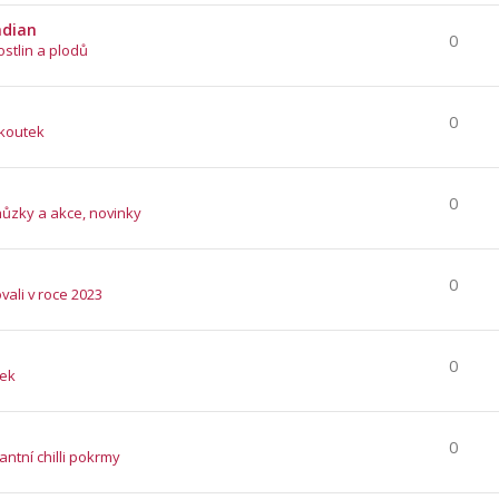
ndian
0
ostlin a plodů
0
 koutek
0
hůzky a akce, novinky
0
vali v roce 2023
0
tek
0
ntní chilli pokrmy