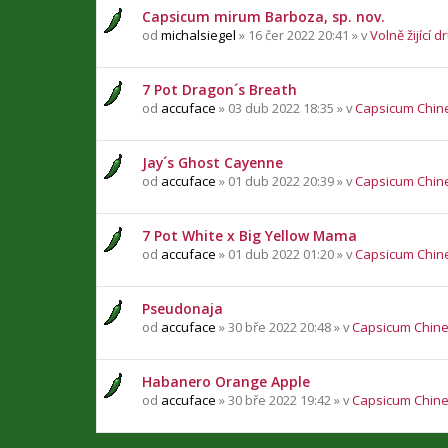
Capsicum mirum Barboza, sp. nov.
od
michalsiegel
» 16 čer 2022 20:41 » v
Volně žijící d
7 Pot Dragon´s Breath
od
accuface
» 03 dub 2022 18:35 » v
Capsicum Chin
Jay´s Ghost Cayenne
od
accuface
» 01 dub 2022 20:39 » v
Capsicum Chin
7 Pot White x Big Yellow Mama
od
accuface
» 01 dub 2022 01:20 » v
Capsicum Chin
Pseudonaja
od
accuface
» 30 bře 2022 20:48 » v
Capsicum Chin
Habanero Orange Apple
od
accuface
» 30 bře 2022 19:42 » v
Capsicum Chin