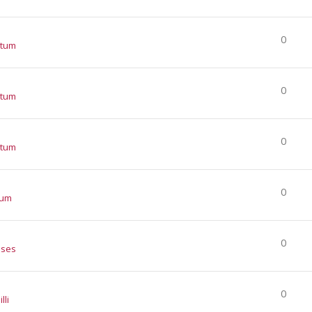
0
atum
0
atum
0
atum
0
tum
0
nses
0
lli