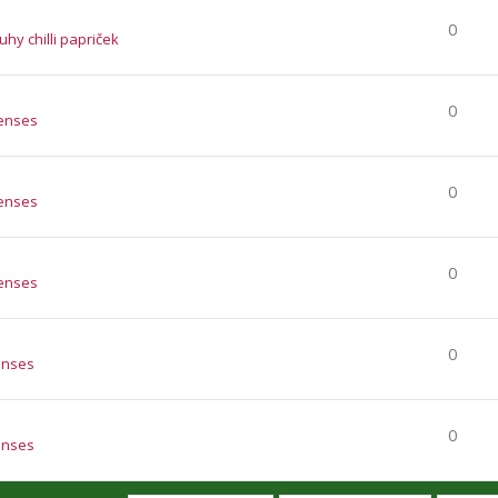
0
ruhy chilli papriček
0
enses
0
enses
0
enses
0
enses
0
enses