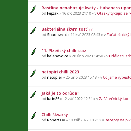
Rastlina nenahazuje kvety - Habanero uga
od
Fejzak
» 16 črc 2023 21:10 » v
Otázky týkající se r
Bakteriálna škvrnitosť ??
od
Shadowcat
» 11 kvě 2023 08:43 » v
Začátečnický
11. Plzeňský chilli sraz
od
kalahavoice
» 26 úno 2023 14:50 » v
Události, sc
netopiri chilli 2023
od
netopier
» 25 úno 2023 15:13 » v
Co jsme vypěsto
Jaká je to odrůda?
od
lucin86
» 12 zář 2022 12:31 » v
Začátečnický kou
Chilli škvarky
od
Robert OV
» 10 zář 2022 18:25 » v
Recepty na pika