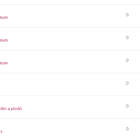
0
atum
0
atum
0
atum
0
0
stlin a plodů
0
es