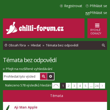
Registrovat
Přihlásit se
Přihlásit se
RYCHLÉ
ODKAZY
Obsah fóra
Hledat
Témata bez odpovědí
Témata bez odpovědí
l
e
Přejít na rozšířené vyhledávání
d
a
Nalezeno 578 výsledků hledání
1
2
3
4
5
…
24
t
Témata
Aji Man Apple