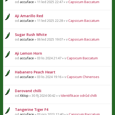
od
accuface
» 11 led 2025 22:47 » v
Capsicum Baccatum
Aji Amarillo Red
od
accuface
» 11 led 2025 22:28 » v
Capsicum Baccatum
Sugar Rush White
od
accuface
» 06 led 2025 19:07 » v
Capsicum Baccatum
Aji Lemon Horn
od
accuface
» 03 lis 2024 21:47 » v
Capsicum Baccatum
Habanero Peach Heart
od
accuface
» 03 lis 2024 19:16 » v
Capsicum Chinenses
Darované chilli
od
Xklop
» 30 říj 2024 00:42 » v
Identifikace odrůd chilli
Tangerine Tiger F4
od
accuface
» 03 pro 2023 12:40 » v
Capsicum Baccatum