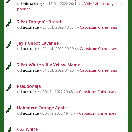
od
michalsiegel
» 16 čer 2022 20:41 » v
Volně žijící druhy chilli
papriček
7 Pot Dragon´s Breath
od
accuface
» 03 dub 2022 18:35 » v
Capsicum Chinenses
Jay´s Ghost Cayenne
od
accuface
» 01 dub 2022 20:39 » v
Capsicum Chinenses
7 Pot White x Big Yellow Mama
od
accuface
» 01 dub 2022 01:20 » v
Capsicum Chinenses
Pseudonaja
od
accuface
» 30 bře 2022 20:48 » v
Capsicum Chinenses
Habanero Orange Apple
od
accuface
» 30 bře 2022 19:42 » v
Capsicum Chinenses
C22 White