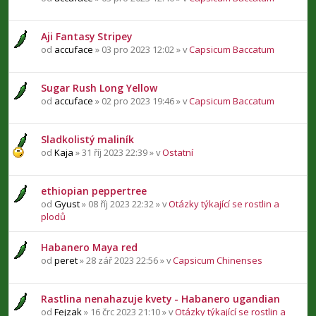
Aji Fantasy Stripey
od
accuface
» 03 pro 2023 12:02 » v
Capsicum Baccatum
Sugar Rush Long Yellow
od
accuface
» 02 pro 2023 19:46 » v
Capsicum Baccatum
Sladkolistý maliník
od
Kaja
» 31 říj 2023 22:39 » v
Ostatní
ethiopian peppertree
od
Gyust
» 08 říj 2023 22:32 » v
Otázky týkající se rostlin a
plodů
Habanero Maya red
od
peret
» 28 zář 2023 22:56 » v
Capsicum Chinenses
Rastlina nenahazuje kvety - Habanero ugandian
od
Fejzak
» 16 črc 2023 21:10 » v
Otázky týkající se rostlin a