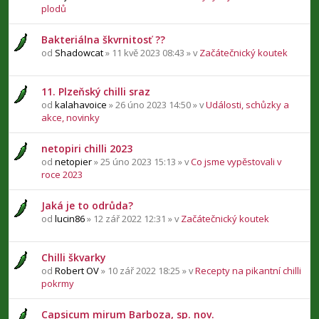
plodů
Bakteriálna škvrnitosť ??
od
Shadowcat
» 11 kvě 2023 08:43 » v
Začátečnický koutek
11. Plzeňský chilli sraz
od
kalahavoice
» 26 úno 2023 14:50 » v
Události, schůzky a
akce, novinky
netopiri chilli 2023
od
netopier
» 25 úno 2023 15:13 » v
Co jsme vypěstovali v
roce 2023
Jaká je to odrůda?
od
lucin86
» 12 zář 2022 12:31 » v
Začátečnický koutek
Chilli škvarky
od
Robert OV
» 10 zář 2022 18:25 » v
Recepty na pikantní chilli
pokrmy
Capsicum mirum Barboza, sp. nov.