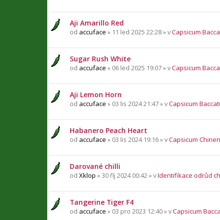
Aji Amarillo Red
od
accuface
» 11 led 2025 22:28 » v
Capsicum Bacc
Sugar Rush White
od
accuface
» 06 led 2025 19:07 » v
Capsicum Bacc
Aji Lemon Horn
od
accuface
» 03 lis 2024 21:47 » v
Capsicum Bacca
Habanero Peach Heart
od
accuface
» 03 lis 2024 19:16 » v
Capsicum Chine
Darované chilli
od
Xklop
» 30 říj 2024 00:42 » v
Identifikace odrůd chi
Tangerine Tiger F4
od
accuface
» 03 pro 2023 12:40 » v
Capsicum Bacc