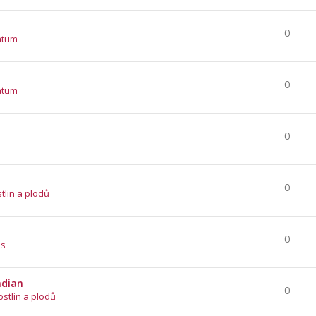
0
atum
0
atum
0
0
stlin a plodů
0
es
ndian
0
ostlin a plodů