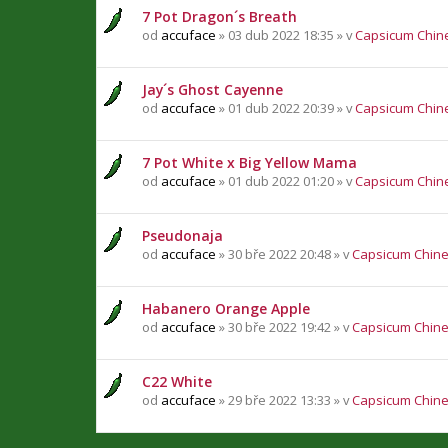
7 Pot Dragon´s Breath
od
accuface
» 03 dub 2022 18:35 » v
Capsicum Chin
Jay´s Ghost Cayenne
od
accuface
» 01 dub 2022 20:39 » v
Capsicum Chin
7 Pot White x Big Yellow Mama
od
accuface
» 01 dub 2022 01:20 » v
Capsicum Chin
Pseudonaja
od
accuface
» 30 bře 2022 20:48 » v
Capsicum Chin
Habanero Orange Apple
od
accuface
» 30 bře 2022 19:42 » v
Capsicum Chin
C22 White
od
accuface
» 29 bře 2022 13:33 » v
Capsicum Chin