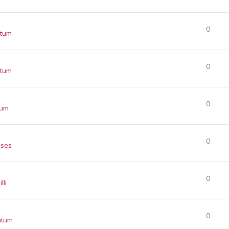
0
atum
0
atum
0
tum
0
nses
0
lli
0
atum