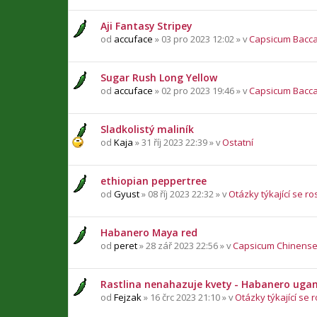
Aji Fantasy Stripey
od
accuface
» 03 pro 2023 12:02 » v
Capsicum Bacc
Sugar Rush Long Yellow
od
accuface
» 02 pro 2023 19:46 » v
Capsicum Bacc
Sladkolistý maliník
od
Kaja
» 31 říj 2023 22:39 » v
Ostatní
ethiopian peppertree
od
Gyust
» 08 říj 2023 22:32 » v
Otázky týkající se ro
Habanero Maya red
od
peret
» 28 zář 2023 22:56 » v
Capsicum Chinens
Rastlina nenahazuje kvety - Habanero uga
od
Fejzak
» 16 črc 2023 21:10 » v
Otázky týkající se r