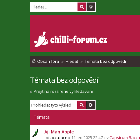
Obsah fóra
Hledat
Témata bez odpovědí
Témata bez odpovědí
Přejít na rozšířené vyhledávání
Témata
Aji Man Apple
od
accuface
» 11 led 2025 22:47 » v
Capsicum Bacc