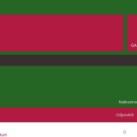
GA
Nalezeno
Odpovědi
0
atum