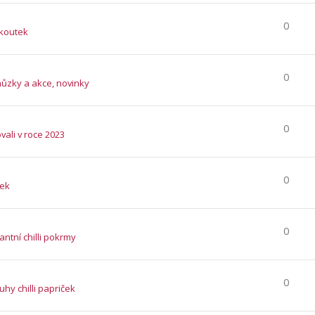
0
 koutek
0
hůzky a akce, novinky
0
vali v roce 2023
0
tek
0
ntní chilli pokrmy
0
ruhy chilli papriček