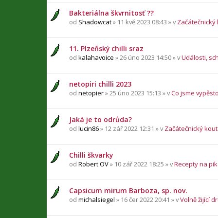
Bakteriálna škvrnitosť ??
od
Shadowcat
» 11 kvě 2023 08:43 » v
Začátečnický
11. Plzeňský chilli sraz
od
kalahavoice
» 26 úno 2023 14:50 » v
Události, sc
netopiri chilli 2023
od
netopier
» 25 úno 2023 15:13 » v
Co jsme vypěsto
Jaká je to odrůda?
od
lucin86
» 12 zář 2022 12:31 » v
Začátečnický kou
Chilli škvarky
od
Robert OV
» 10 zář 2022 18:25 » v
Recepty na pika
Capsicum mirum Barboza, sp. nov.
od
michalsiegel
» 16 čer 2022 20:41 » v
Volně žijící d