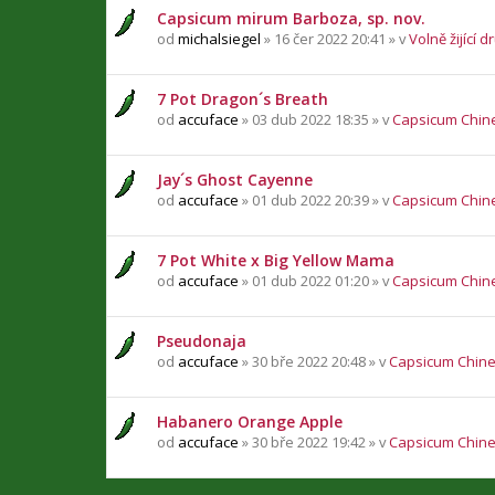
Capsicum mirum Barboza, sp. nov.
od
michalsiegel
» 16 čer 2022 20:41 » v
Volně žijící d
7 Pot Dragon´s Breath
od
accuface
» 03 dub 2022 18:35 » v
Capsicum Chin
Jay´s Ghost Cayenne
od
accuface
» 01 dub 2022 20:39 » v
Capsicum Chin
7 Pot White x Big Yellow Mama
od
accuface
» 01 dub 2022 01:20 » v
Capsicum Chin
Pseudonaja
od
accuface
» 30 bře 2022 20:48 » v
Capsicum Chin
Habanero Orange Apple
od
accuface
» 30 bře 2022 19:42 » v
Capsicum Chin