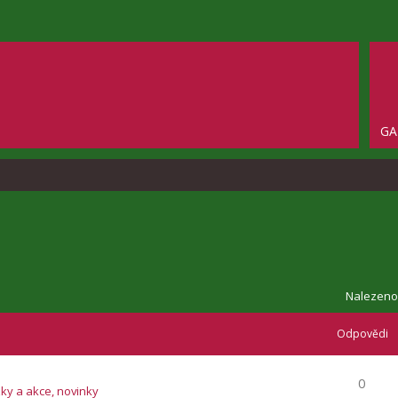
GA
Nalezeno
Odpovědi
0
zky a akce, novinky