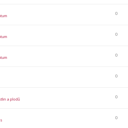
0
atum
0
atum
0
atum
0
0
stlin a plodů
0
es