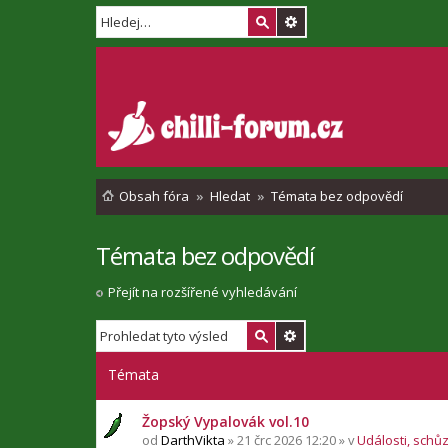
Obsah fóra
Hledat
Témata bez odpovědí
Témata bez odpovědí
Přejít na rozšířené vyhledávání
Témata
Žopský Vypalovák vol.10
od
DarthVikta
» 21 črc 2026 12:20 » v
Události, schů