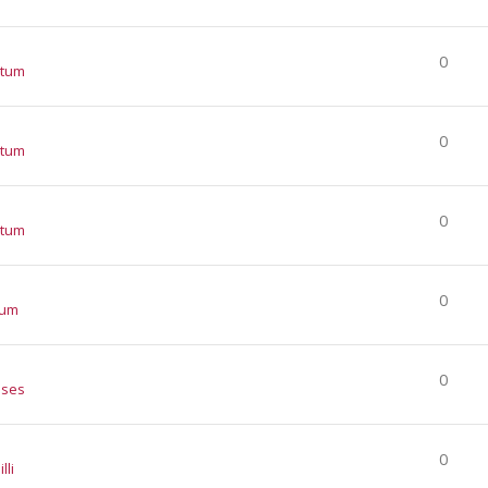
0
atum
0
atum
0
atum
0
tum
0
nses
0
lli