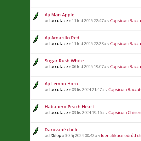
Aji Man Apple
od
accuface
» 11 led 2025 22:47 » v
Capsicum Bacc
Aji Amarillo Red
od
accuface
» 11 led 2025 22:28 » v
Capsicum Bacc
Sugar Rush White
od
accuface
» 06 led 2025 19:07 » v
Capsicum Bacc
Aji Lemon Horn
od
accuface
» 03 lis 2024 21:47 » v
Capsicum Bacca
Habanero Peach Heart
od
accuface
» 03 lis 2024 19:16 » v
Capsicum Chine
Darované chilli
od
Xklop
» 30 říj 2024 00:42 » v
Identifikace odrůd chi