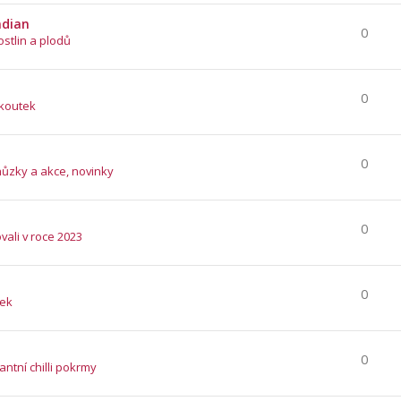
ndian
0
ostlin a plodů
0
 koutek
0
hůzky a akce, novinky
0
vali v roce 2023
0
tek
0
ntní chilli pokrmy