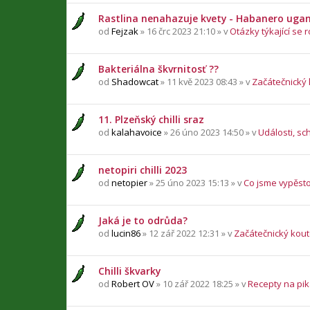
Rastlina nenahazuje kvety - Habanero uga
od
Fejzak
» 16 črc 2023 21:10 » v
Otázky týkající se r
Bakteriálna škvrnitosť ??
od
Shadowcat
» 11 kvě 2023 08:43 » v
Začátečnický
11. Plzeňský chilli sraz
od
kalahavoice
» 26 úno 2023 14:50 » v
Události, sc
netopiri chilli 2023
od
netopier
» 25 úno 2023 15:13 » v
Co jsme vypěsto
Jaká je to odrůda?
od
lucin86
» 12 zář 2022 12:31 » v
Začátečnický kou
Chilli škvarky
od
Robert OV
» 10 zář 2022 18:25 » v
Recepty na pika