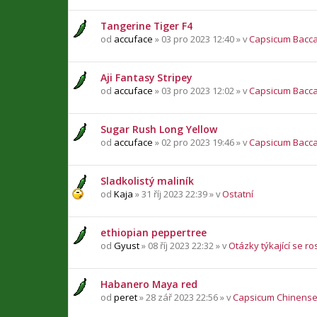
Tangerine Tiger F4
od
accuface
» 03 pro 2023 12:40 » v
Capsicum Bacc
Aji Fantasy Stripey
od
accuface
» 03 pro 2023 12:02 » v
Capsicum Bacc
Sugar Rush Long Yellow
od
accuface
» 02 pro 2023 19:46 » v
Capsicum Bacc
Sladkolistý maliník
od
Kaja
» 31 říj 2023 22:39 » v
Ostatní
ethiopian peppertree
od
Gyust
» 08 říj 2023 22:32 » v
Otázky týkající se ro
Habanero Maya red
od
peret
» 28 zář 2023 22:56 » v
Capsicum Chinens