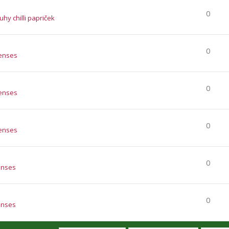
0
ruhy chilli papriček
0
enses
0
enses
0
enses
0
enses
0
enses