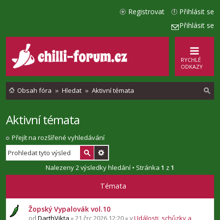
Registrovat
Přihlásit se
Přihlásit se
RYCHLÉ
ODKAZY
Obsah fóra
Hledat
Aktivní témata
Aktivní témata
l
e
Přejít na rozšířené vyhledávání
d
a
Nalezeny 2 výsledky hledání • Stránka
1
z
1
t
Témata
Žopský Vypalovák vol.10
od
DarthVikta
» 21 črc 2026 12:20 » v
Události, schůzky a