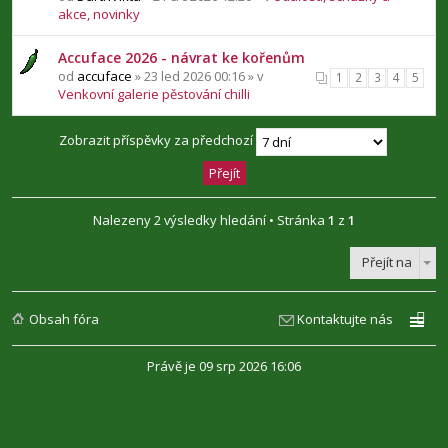
akce, novinky
Accuface 2026 - návrat ke kořenům
od
accuface
» 23 led 2026 00:16 » v
1
2
3
4
5
Venkovní galerie pěstování chilli
Zobrazit příspěvky za předchozí
Nalezeny 2 výsledky hledání • Stránka
1
z
1
Přejít na
Obsah fóra
Kontaktujte nás
Právě je 09 srp 2026 16:06