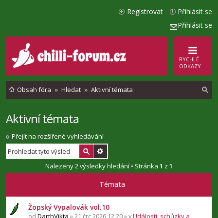
Registrovat
Přihlásit se
Přihlásit se
RYCHLÉ
ODKAZY
Obsah fóra
Hledat
Aktivní témata
Aktivní témata
l
e
Přejít na rozšířené vyhledávání
d
a
Nalezeny 2 výsledky hledání • Stránka
1
z
1
t
Témata
Žopský Vypalovák vol.10
od
DarthVikta
» 21 črc 2026 12:20 » v
Události, schůzky a