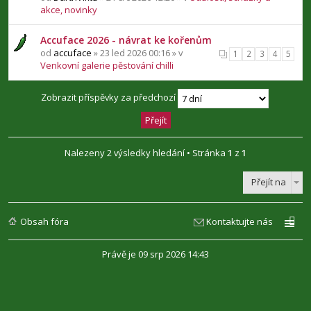
akce, novinky
Accuface 2026 - návrat ke kořenům
od
accuface
» 23 led 2026 00:16 » v
1
2
3
4
5
Venkovní galerie pěstování chilli
Zobrazit příspěvky za předchozí
Nalezeny 2 výsledky hledání • Stránka
1
z
1
Přejít na
Obsah fóra
Kontaktujte nás
Právě je 09 srp 2026 14:43