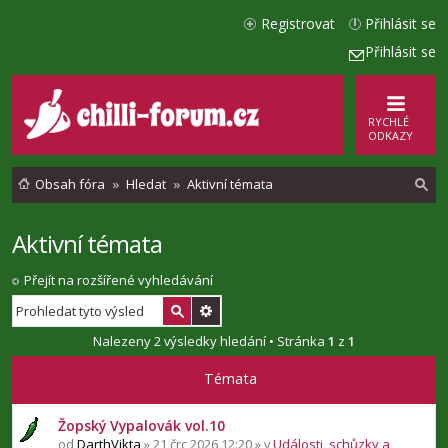
Registrovat
Přihlásit se
Přihlásit se
RYCHLÉ
ODKAZY
Obsah fóra
Hledat
Aktivní témata
Aktivní témata
l
e
Přejít na rozšířené vyhledávání
d
a
Nalezeny 2 výsledky hledání • Stránka
1
z
1
t
Témata
Žopský Vypalovák vol.10
od
DarthVikta
» 21 črc 2026 12:20 » v
Události, schůzky a