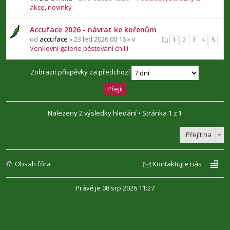
akce, novinky
Accuface 2026 - návrat ke kořenům
od
accuface
» 23 led 2026 00:16 » v
1
2
3
4
5
Venkovní galerie pěstování chilli
Zobrazit příspěvky za předchozí
Nalezeny 2 výsledky hledání • Stránka
1
z
1
Přejít na
Obsah fóra
Kontaktujte nás
Právě je 08 srp 2026 11:27