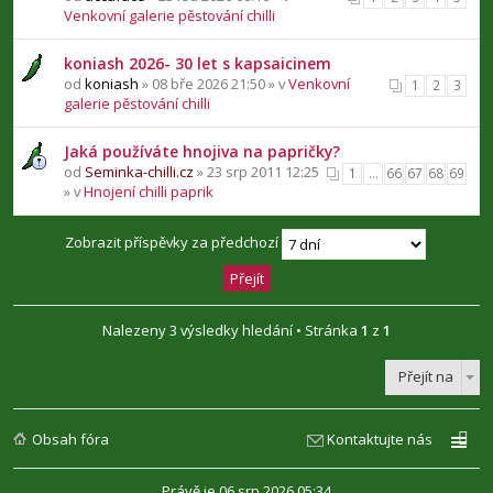
Venkovní galerie pěstování chilli
koniash 2026- 30 let s kapsaicinem
od
koniash
» 08 bře 2026 21:50 » v
Venkovní
1
2
3
galerie pěstování chilli
Jaká používáte hnojiva na papričky?
od
Seminka-chilli.cz
» 23 srp 2011 12:25
1
…
66
67
68
69
» v
Hnojení chilli paprik
Zobrazit příspěvky za předchozí
Nalezeny 3 výsledky hledání • Stránka
1
z
1
Přejít na
Obsah fóra
Kontaktujte nás
Právě je 06 srp 2026 05:34