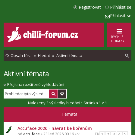
Registrovat
Přihlásit se
Přihlásit se
RYCHLÉ
ODKAZY
Obsah fóra
Hledat
Aktivní témata
Aktivní témata
l
e
Přejít na rozšířené vyhledávání
d
a
Nalezeny 3 výsledky hledání • Stránka
1
z
1
t
Témata
Accuface 2026 - návrat ke kořenům
od
accuface
» 23 led 2026 00:16 » v
1
2
3
4
5