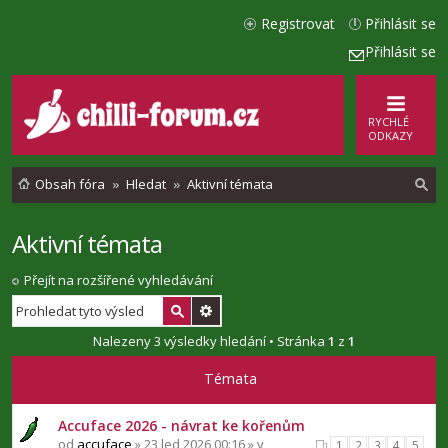
Registrovat
Přihlásit se
Přihlásit se
RYCHLÉ
ODKAZY
Obsah fóra
Hledat
Aktivní témata
Aktivní témata
l
e
Přejít na rozšířené vyhledávání
d
a
Nalezeny 3 výsledky hledání • Stránka
1
z
1
t
Témata
Accuface 2026 - návrat ke kořenům
od
accuface
» 23 led 2026 00:16 » v
1
2
3
4
5