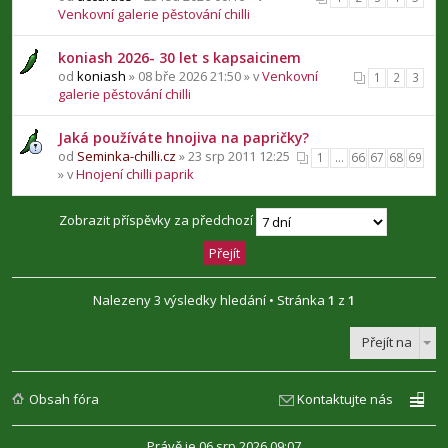
Venkovní galerie pěstování chilli
koniash 2026- 30 let s kapsaicinem
od
koniash
» 08 bře 2026 21:50 » v
Venkovní
1
2
3
galerie pěstování chilli
Jaká používáte hnojiva na papričky?
od
Seminka-chilli.cz
» 23 srp 2011 12:25
1
…
66
67
68
69
» v
Hnojení chilli paprik
Zobrazit příspěvky za předchozí
Nalezeny 3 výsledky hledání • Stránka
1
z
1
Přejít na
Obsah fóra
Kontaktujte nás
Právě je 06 srp 2026 09:07