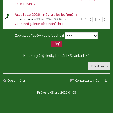
akce, novinky
Accuface 2026 - návrat ke kořenům
od
accuface
» 23 led 2026 00:16 » v
1
2
3
4
5
Venkovní galerie pěstování chilli
Zobrazit příspěvky za předchozí
Nalezeny 2 výsledky hledání • Stránka
1
z
1
Přejít na
Obsah fóra
Kontaktujte nás
Právě je 08 srp 2026 01:08