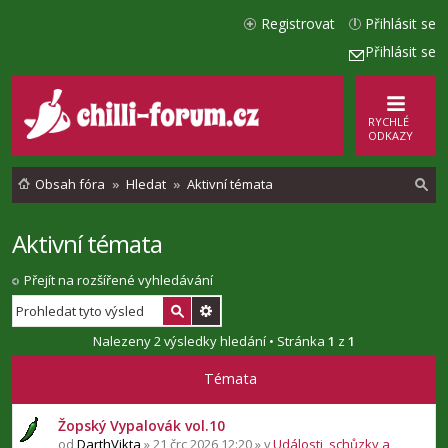
Registrovat
Přihlásit se
Přihlásit se
RYCHLÉ
ODKAZY
Obsah fóra
Hledat
Aktivní témata
Aktivní témata
l
e
Přejít na rozšířené vyhledávání
d
a
Nalezeny 2 výsledky hledání • Stránka
1
z
1
t
Témata
Žopský Vypalovák vol.10
od
DarthVikta
» 21 črc 2026 12:20 » v
Události, schůzky a