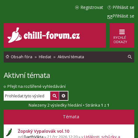
Registrovat
Přihlásit se
Přihlásit se
RYCHLÉ
ODKAZY
Obsah fóra
Hledat
Aktivní témata
Aktivní témata
l
e
Přejít na rozšířené vyhledávání
d
a
Nalezeny 2 výsledky hledání • Stránka
1
z
1
t
Témata
Žopský Vypalovák vol.10
od
DarthVikta
» 21 črc 2026 12:20 » v
Události, schůzky a