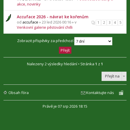
akce, novinky
Accuface 2026 - návrat ke kořenům
od
accuface
» 23 led 2026 00:16 » v
1
2
3
4
5
Venkovní galerie pěstování chilli
Zobrazit příspěvky za předchozí
Nalezeny 2 výsledky hledání • Stránka
1
z
1
Přejít na
Obsah fóra
Kontaktujte nás
Právě je 07 srp 2026 18:15