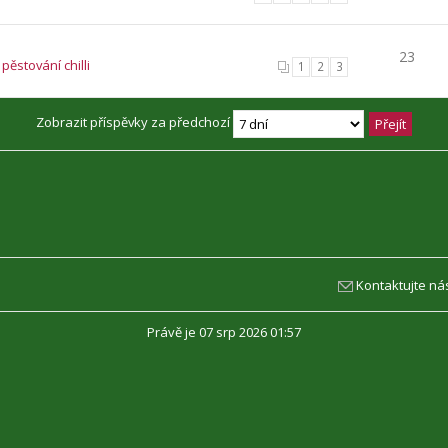
23
pěstování chilli
1
2
3
Zobrazit příspěvky za předchozí
Kontaktujte ná
Právě je 07 srp 2026 01:57