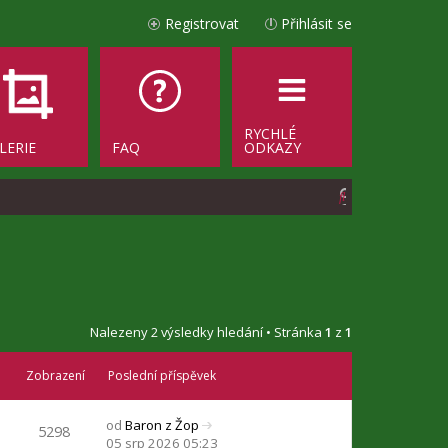
Registrovat
Přihlásit se
RYCHLÉ
LERIE
FAQ
ODKAZY
H
l
e
d
a
Nalezeny 2 výsledky hledání • Stránka
1
z
1
t
Zobrazení
Poslední příspěvek
od
Baron z Žop
5298
Z
05 srp 2026 05:23