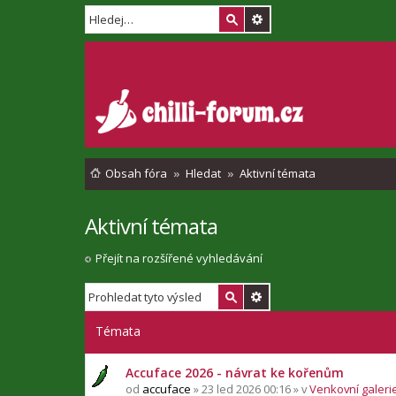
Obsah fóra
Hledat
Aktivní témata
Aktivní témata
Přejít na rozšířené vyhledávání
Témata
Accuface 2026 - návrat ke kořenům
od
accuface
» 23 led 2026 00:16 » v
Venkovní galerie