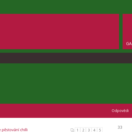
GA
Odpovědi
33
 pěstování chilli
1
2
3
4
5