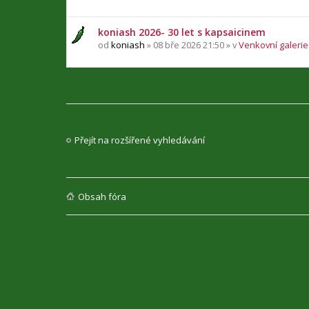
koniash 2026- 30 let s kapsaicinem
od
koniash
» 08 bře 2026 21:50 » v
Venkovní galerie 
Přejít na rozšířené vyhledávání
Obsah fóra