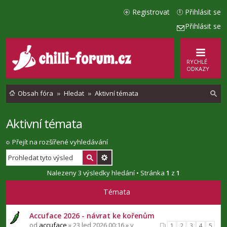
Registrovat
Přihlásit se
Přihlásit se
RYCHLÉ
ODKAZY
Obsah fóra
Hledat
Aktivní témata
Aktivní témata
l
e
Přejít na rozšířené vyhledávání
d
a
Nalezeny 3 výsledky hledání • Stránka
1
z
1
t
Témata
Accuface 2026 - návrat ke kořenům
od
accuface
» 23 led 2026 00:16 » v
1
2
3
4
5