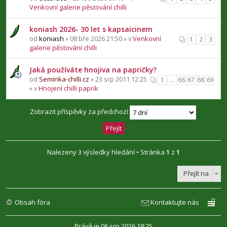
Venkovní galerie pěstování chilli
koniash 2026- 30 let s kapsaicinem
od
koniash
» 08 bře 2026 21:50 » v
Venkovní
1
2
3
galerie pěstování chilli
Jaká používáte hnojiva na papričky?
od
Seminka-chilli.cz
» 23 srp 2011 12:25
1
…
66
67
68
69
» v
Hnojení chilli paprik
Zobrazit příspěvky za předchozí
Nalezeny 3 výsledky hledání • Stránka
1
z
1
Přejít na
Obsah fóra
Kontaktujte nás
Právě je 06 srp 2026 18:25