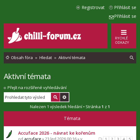
Registrovat
Přihlásit se
Přihlásit se
RYCHLÉ
ODKAZY
Obsah fóra
Hledat
Aktivní témata
Aktivní témata
l
e
Přejít na rozšířené vyhledávání
d
a
Nalezen 1 výsledek hledání • Stránka
1
z
1
t
Témata
Accuface 2026 - návrat ke kořenům
od
accuface
» 23 led 2026 00:16 » v
1
2
3
4
5