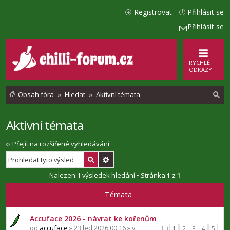
Registrovat
Přihlásit se
Přihlásit se
RYCHLÉ
ODKAZY
Obsah fóra
Hledat
Aktivní témata
Aktivní témata
l
e
Přejít na rozšířené vyhledávání
d
a
Nalezen 1 výsledek hledání • Stránka
1
z
1
t
Témata
Accuface 2026 - návrat ke kořenům
od
accuface
» 23 led 2026 00:16 » v
1
2
3
4
5