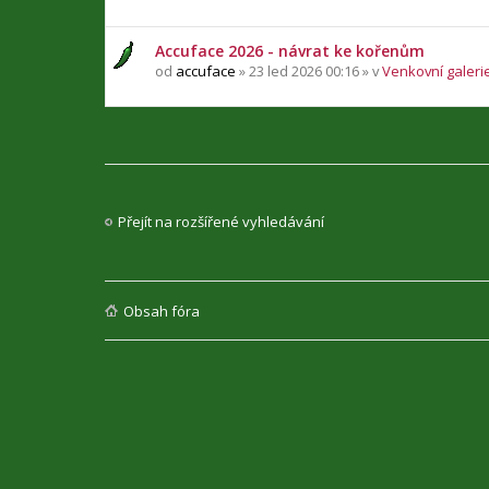
Accuface 2026 - návrat ke kořenům
od
accuface
» 23 led 2026 00:16 » v
Venkovní galerie
Přejít na rozšířené vyhledávání
Obsah fóra