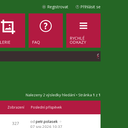
Registrovat
Přihlásit se
RYCHLÉ
LERIE
FAQ
ODKAZY
H
l
e
d
a
Nalezeny 2 výsledky hledání • Stránka
1
z
1
t
Zobrazení
Poslední příspěvek
od
petr.polasek
327
Z
07 srp 2026 10:37