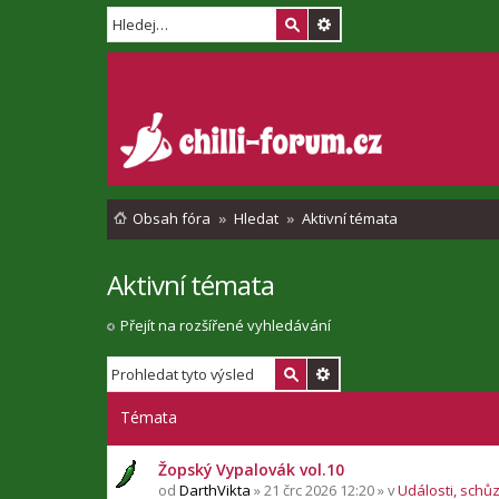
Obsah fóra
Hledat
Aktivní témata
Aktivní témata
Přejít na rozšířené vyhledávání
Témata
Žopský Vypalovák vol.10
od
DarthVikta
» 21 črc 2026 12:20 » v
Události, schů