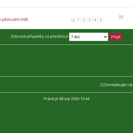
33
 pěstování chilli
1
2
3
4
5
Zobrazit příspěvky za předchozí
Kontaktujte ná
Právě je 08 srp 2026 13:44