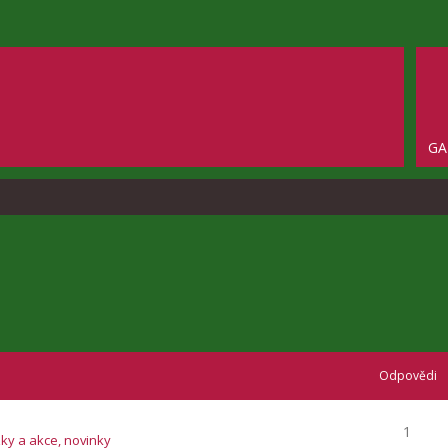
GA
Odpovědi
1
zky a akce, novinky