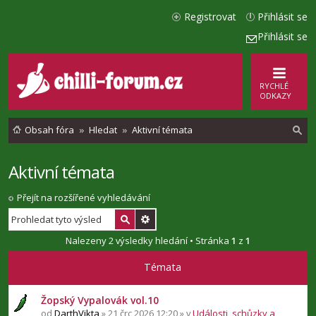
Registrovat
Přihlásit se
Přihlásit se
RYCHLÉ
ODKAZY
Obsah fóra
Hledat
Aktivní témata
Aktivní témata
l
e
Přejít na rozšířené vyhledávání
d
a
Nalezeny 2 výsledky hledání • Stránka
1
z
1
t
Témata
Žopský Vypalovák vol.10
od
DarthVikta
» 21 črc 2026 12:20 » v
Události, schůzky a