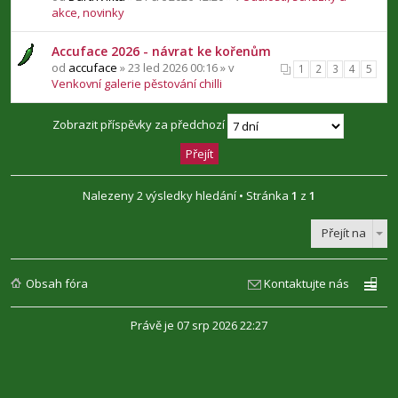
akce, novinky
Accuface 2026 - návrat ke kořenům
od
accuface
» 23 led 2026 00:16 » v
1
2
3
4
5
Venkovní galerie pěstování chilli
Zobrazit příspěvky za předchozí
Nalezeny 2 výsledky hledání • Stránka
1
z
1
Přejít na
Obsah fóra
Kontaktujte nás
Právě je 07 srp 2026 22:27