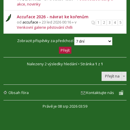
akce, novinky
Accuface 2026 - návrat ke kořenům
od
accuface
» 23 led 2026 00:16 » v
1
2
3
4
5
Venkovní galerie pěstování chilli
Zobrazit příspěvky za předchozí
Nalezeny 2 výsledky hledání • Stránka
1
z
1
Přejít na
Obsah fóra
Kontaktujte nás
Právě je 08 srp 2026 03:59