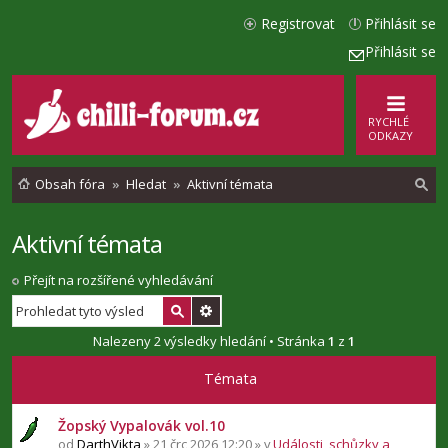
Registrovat
Přihlásit se
Přihlásit se
RYCHLÉ
ODKAZY
Obsah fóra
Hledat
Aktivní témata
Aktivní témata
l
e
Přejít na rozšířené vyhledávání
d
a
Nalezeny 2 výsledky hledání • Stránka
1
z
1
t
Témata
Žopský Vypalovák vol.10
od
DarthVikta
» 21 črc 2026 12:20 » v
Události, schůzky a