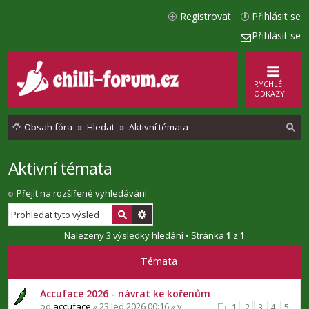
Registrovat
Přihlásit se
Přihlásit se
RYCHLÉ
ODKAZY
Obsah fóra
Hledat
Aktivní témata
Aktivní témata
l
e
Přejít na rozšířené vyhledávání
d
a
Nalezeny 3 výsledky hledání • Stránka
1
z
1
t
Témata
Accuface 2026 - návrat ke kořenům
od
accuface
» 23 led 2026 00:16 » v
1
2
3
4
5