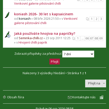
Venkovní galerie pěstování chilli
koniash 2026- 30 let s kapsaicinem
od
koniash
» 08 bře 2026 21:50 » v
Venkovní
1
2
3
galerie pěstování chilli
Jaká používáte hnojiva na papričky?
od
Seminka-chilli.cz
» 23 srp 2011 12:25
1
…
66
67
68
69
» v
Hnojení chilli paprik
Zobrazit příspěvky za předchozí
Nalezeny 3 výsledky hledání • Stránka
1
z
1
Přejít na
Obsah fóra
Kontaktujte nás
Právě je 06 srp 2026 08:58