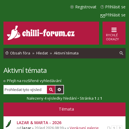
Registrovat
Přihlásit se
Přihlásit se
RYCHLÉ
ODKAZY
Obsah fóra
Hledat
Aktivní témata
Aktivní témata
l
e
Přejít na rozšířené vyhledávání
d
a
Nalezeny 4 výsledky hledání • Stránka
1
z
1
t
Témata
LAZAR & MARTA - 2026
od
lazar
» 20 led 2026 08:39 » v
Venkovní galerie
1
2