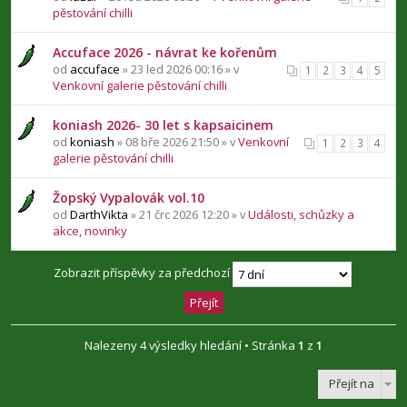
pěstování chilli
Accuface 2026 - návrat ke kořenům
od
accuface
» 23 led 2026 00:16 » v
1
2
3
4
5
Venkovní galerie pěstování chilli
koniash 2026- 30 let s kapsaicinem
od
koniash
» 08 bře 2026 21:50 » v
Venkovní
1
2
3
4
galerie pěstování chilli
Žopský Vypalovák vol.10
od
DarthVikta
» 21 črc 2026 12:20 » v
Události, schůzky a
akce, novinky
Zobrazit příspěvky za předchozí
Nalezeny 4 výsledky hledání • Stránka
1
z
1
Přejít na