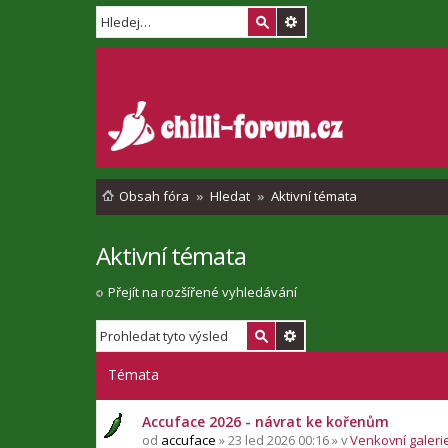
Obsah fóra
Hledat
Aktivní témata
Aktivní témata
Přejít na rozšířené vyhledávání
Témata
Accuface 2026 - návrat ke kořenům
od
accuface
» 23 led 2026 00:16 » v
Venkovní galerie