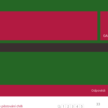
GA
Odpovědi
33
 pěstování chilli
1
2
3
4
5