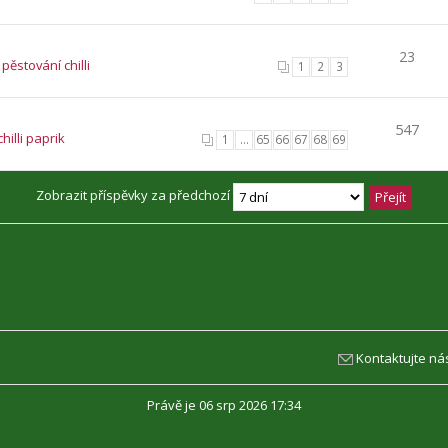
23
pěstování chilli
1
2
3
547
hilli paprik
1
…
65
66
67
68
69
Zobrazit příspěvky za předchozí
Kontaktujte ná
Právě je 06 srp 2026 17:34