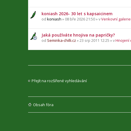
koniash 2026- 30 let s kapsaicinem
od
koniash
» 08 bře 2026 21:50 » v
Venkovní galerie 
Jaká používáte hnojiva na papričky?
od
Seminka-chilli.cz
» 23 srp 2011 12:25 » v
Hnojení c
Přejít na rozšířené vyhledávání
Obsah fóra