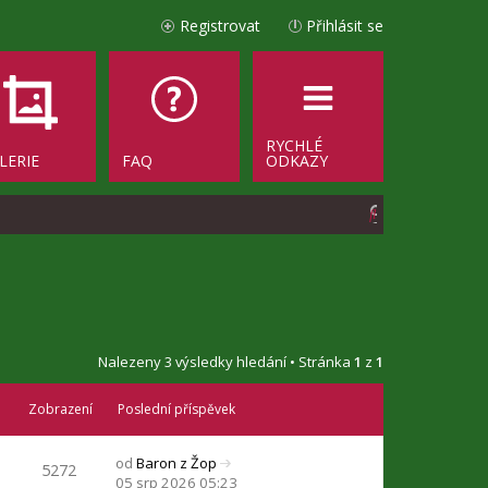
Registrovat
Přihlásit se
RYCHLÉ
LERIE
FAQ
ODKAZY
H
l
e
d
a
Nalezeny 3 výsledky hledání • Stránka
1
z
1
t
Zobrazení
Poslední příspěvek
od
Baron z Žop
5272
Z
05 srp 2026 05:23