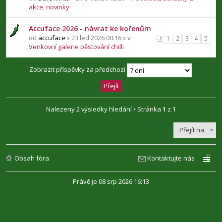
akce, novinky
Accuface 2026 - návrat ke kořenům
od
accuface
» 23 led 2026 00:16 » v
1
2
3
4
5
Venkovní galerie pěstování chilli
Zobrazit příspěvky za předchozí
Nalezeny 2 výsledky hledání • Stránka
1
z
1
Přejít na
Obsah fóra
Kontaktujte nás
Právě je 08 srp 2026 16:13