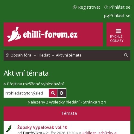
Registrovat
Přihlásit se
Přihlásit se
RYCHLÉ
ODKAZY
Obsah fóra
Hledat
Aktivní témata
Aktivní témata
l
e
Přejít na rozšířené vyhledávání
d
a
Nalezeny 2 výsledky hledání • Stránka
1
z
1
t
Témata
Žopský Vypalovák vol.10
od
DarthVikta
» 21 črc 2026 12:20 » v
Události, schůzky a