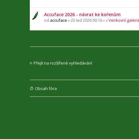
Accuface 2026 - návrat ke kořenům
od
accuface
» 23 led 2026 00:16 » v
Venkovní galerie
Přejít na rozšířené vyhledávání
Obsah fóra