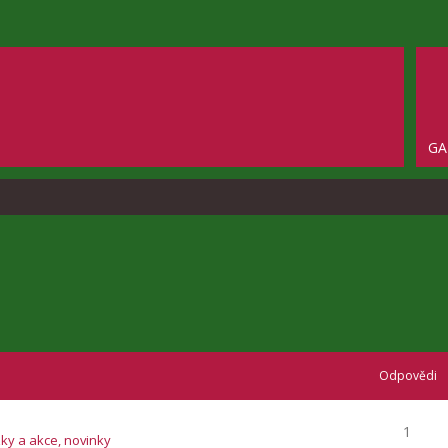
GA
Odpovědi
1
zky a akce, novinky