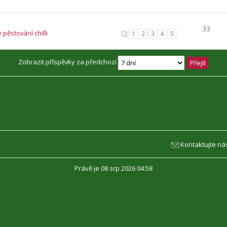
33
 pěstování chilli
1
2
3
4
5
Zobrazit příspěvky za předchozí
Kontaktujte ná
Právě je 08 srp 2026 04:58