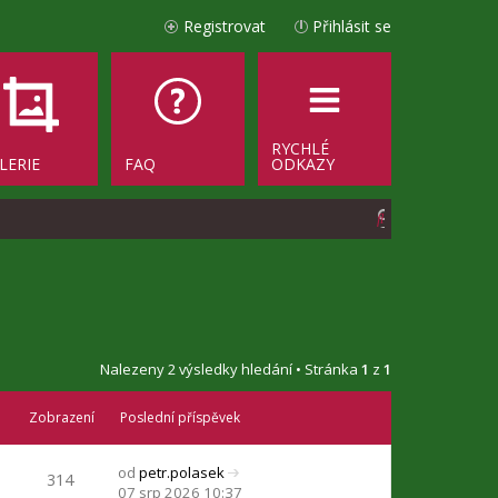
Registrovat
Přihlásit se
RYCHLÉ
LERIE
FAQ
ODKAZY
H
l
e
d
a
Nalezeny 2 výsledky hledání • Stránka
1
z
1
t
Zobrazení
Poslední příspěvek
od
petr.polasek
314
Z
07 srp 2026 10:37