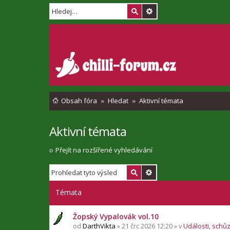
Obsah fóra
Hledat
Aktivní témata
Aktivní témata
Přejít na rozšířené vyhledávání
Témata
Žopský Vypalovák vol.10
od
DarthVikta
» 21 črc 2026 12:20 » v
Události, schů