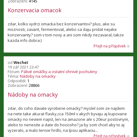
Zobrazení:
4145
Konzervacia omacok
zdar, kolko vydrzi omacka bez konzervantov? plus, ake su
moznosti, zavarit, fermentovat, alebo sa daju pridat nejake
konzervanty? som v tom novy a ani som nikdy nezavaral, takze
kazda info dobra:)
Přejít na příspěvek
od
Wechet
19 zář 2021 23:47
Fórum:
Pálivé omáčky a ostatní ohnivé pochutiny
Téma:
Nádoby na omacky
Odpovědi:
1
Zobrazení:
28866
Nádoby na omacky
zdar, do coho davate vyrobene omacky? myslel som ze najdem
na nete take akurat flasky,cca 150ml v akych byvaju aj kupovane
omacky no neviem najist, len na amazone ale s 20eur postovnym,
alebo to neriesite a date do hocicoho? ja by som chcel aby to aj
vyzeralo, a malo tensie hrdlo, na lpsiu aplikaciu...
Přejít na příspěvek