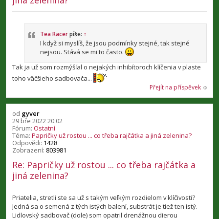
jiná zelenina?
Tea Racer
píše:
↑
I když si myslíš, že jsou podmínky stejné, tak stejné
nejsou. Stává se mi to často.
Tak ja už som rozmýšľal o nejakých inhibítoroch klíčenia v plaste
toho väčšieho sadbovača...
Přejít na příspěvek
od
gyver
29 bře 2022 20:02
Fórum:
Ostatní
Téma:
Papričky už rostou ... co třeba rajčátka a jiná zelenina?
Odpovědi:
1428
Zobrazení:
803981
Re: Papričky už rostou ... co třeba rajčátka a
jiná zelenina?
Priatelia, stretli ste sa už s takým veľkým rozdielom v klíčivosti?
Jedná sa o semená z tých istých balení, substrát je tiež ten istý.
Lidlovský sadbovač (dole) som opatril drenážnou dierou