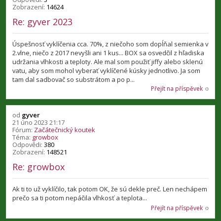
Zobrazení:
14624
Re: gyver 2023
Úspešnosť vyklíčenia cca. 70%, z niečoho som dopĺňal semienka v
2.vlne, niečo z 2017 nevyšli ani 1 kus... BOX sa osvedčil z hľadiska
udržania vlhkosti a teploty. Ale mal som použiť jiffy alebo sklenú
vatu, aby som mohol vyberať vyklíčené kúsky jednotlivo. Ja som
tam dal sadbovač so substrátom a po p...
Přejít na příspěvek
od
gyver
21 úno 2023 21:17
Fórum:
Začátečnický koutek
Téma:
growbox
Odpovědi:
380
Zobrazení:
148521
Re: growbox
Ak ti to už vyklíčilo, tak potom OK, že sú dekle preč. Len nechápem
prečo sa ti potom nepáčila vlhkosť a teplota...
Přejít na příspěvek