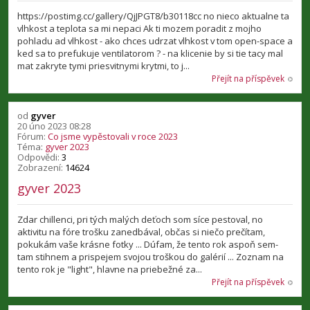
https://postimg.cc/gallery/QjJPGT8/b30118cc no nieco aktualne ta
vlhkost a teplota sa mi nepaci Ak ti mozem poradit z mojho
pohladu ad vlhkost - ako chces udrzat vlhkost v tom open-space a
ked sa to prefukuje ventilatorom ? - na klicenie by si tie tacy mal
mat zakryte tymi priesvitnymi krytmi, to j...
Přejít na příspěvek
od
gyver
20 úno 2023 08:28
Fórum:
Co jsme vypěstovali v roce 2023
Téma:
gyver 2023
Odpovědi:
3
Zobrazení:
14624
gyver 2023
Zdar chillenci, pri tých malých deťoch som síce pestoval, no
aktivitu na fóre trošku zanedbával, občas si niečo prečítam,
pokukám vaše krásne fotky ... Dúfam, že tento rok aspoň sem-
tam stihnem a prispejem svojou troškou do galérií ... Zoznam na
tento rok je "light", hlavne na priebežné za...
Přejít na příspěvek