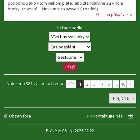
podobnou ako v tom veľkom plate, lebo štandardne sú v ňom
bunky uzavreté ... Neviem si to vysvetliť, rozdiel j...
Přejít na příspěvek
Seřadit podle
Nalezeno 381 výsledků hledání
1
2
3
4
5
…
48
Přejít na
Obsah fóra
Kontaktujte nás
Právě je 06 srp 2026 22:22