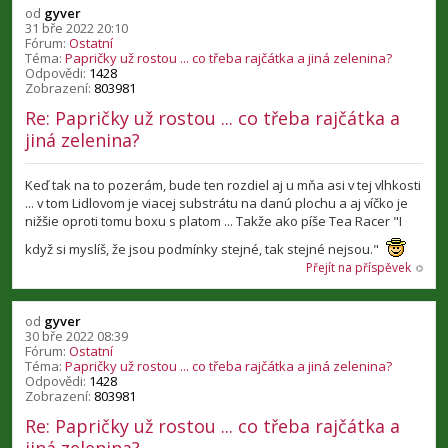
od
gyver
31 bře 2022 20:10
Fórum:
Ostatní
Téma:
Papričky už rostou ... co třeba rajčátka a jiná zelenina?
Odpovědi:
1428
Zobrazení:
803981
Re: Papričky už rostou ... co třeba rajčátka a
jiná zelenina?
Keď tak na to pozerám, bude ten rozdiel aj u mňa asi v tej vlhkosti
... v tom Lidlovom je viacej substrátu na danú plochu a aj víčko je
nižšie oproti tomu boxu s platom ... Takže ako píše Tea Racer "I
když si myslíš, že jsou podmínky stejné, tak stejné nejsou."
Přejít na příspěvek
od
gyver
30 bře 2022 08:39
Fórum:
Ostatní
Téma:
Papričky už rostou ... co třeba rajčátka a jiná zelenina?
Odpovědi:
1428
Zobrazení:
803981
Re: Papričky už rostou ... co třeba rajčátka a