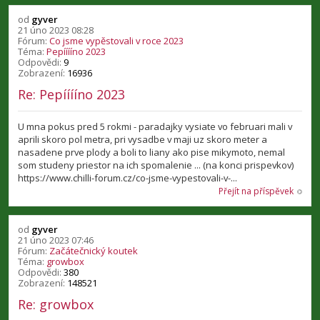
od
gyver
21 úno 2023 08:28
Fórum:
Co jsme vypěstovali v roce 2023
Téma:
Pepííííno 2023
Odpovědi:
9
Zobrazení:
16936
Re: Pepííííno 2023
U mna pokus pred 5 rokmi - paradajky vysiate vo februari mali v
aprili skoro pol metra, pri vysadbe v maji uz skoro meter a
nasadene prve plody a boli to liany ako pise mikymoto, nemal
som studeny priestor na ich spomalenie ... (na konci prispevkov)
https://www.chilli-forum.cz/co-jsme-vypestovali-v-...
Přejít na příspěvek
od
gyver
21 úno 2023 07:46
Fórum:
Začátečnický koutek
Téma:
growbox
Odpovědi:
380
Zobrazení:
148521
Re: growbox