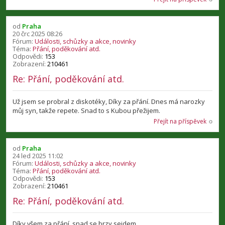
od
Praha
20 črc 2025 08:26
Fórum:
Události, schůzky a akce, novinky
Téma:
Přání, poděkování atd.
Odpovědi:
153
Zobrazení:
210461
Re: Přání, poděkování atd.
Už jsem se probral z diskotéky, Díky za přání. Dnes má narozky
můj syn, takže repete. Snad to s Kubou přežijem.
Přejít na příspěvek
od
Praha
24 led 2025 11:02
Fórum:
Události, schůzky a akce, novinky
Téma:
Přání, poděkování atd.
Odpovědi:
153
Zobrazení:
210461
Re: Přání, poděkování atd.
Díky všem za přání, snad se brzy sejdem.