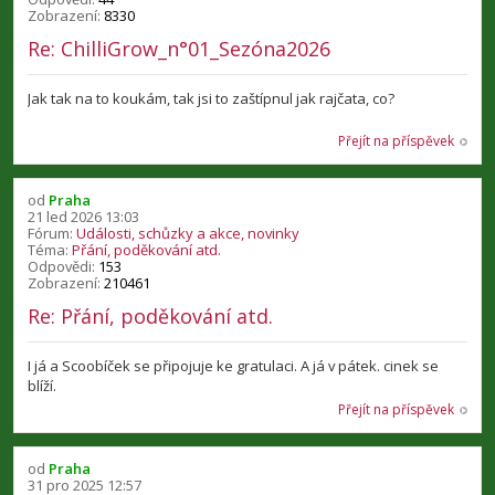
Zobrazení:
8330
Re: ChilliGrow_n°01_Sezóna2026
Jak tak na to koukám, tak jsi to zaštípnul jak rajčata, co?
Přejít na příspěvek
od
Praha
21 led 2026 13:03
Fórum:
Události, schůzky a akce, novinky
Téma:
Přání, poděkování atd.
Odpovědi:
153
Zobrazení:
210461
Re: Přání, poděkování atd.
I já a Scoobíček se připojuje ke gratulaci. A já v pátek. cinek se
blíží.
Přejít na příspěvek
od
Praha
31 pro 2025 12:57