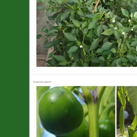
Plody moří zeleně II