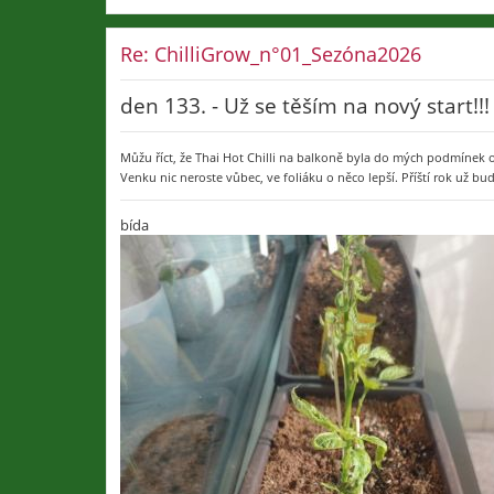
Re: ChilliGrow_n°01_Sezóna2026
den 133. - Už se těším na nový start!!!
Můžu říct, že Thai Hot Chilli na balkoně byla do mých podmínek 
Venku nic neroste vůbec, ve foliáku o něco lepší. Příští rok už
bída