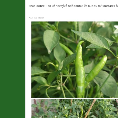
Snad dobré. Teď už nezbývá než doufat, že budou mít dostatek ča
Plody moří zeleně I