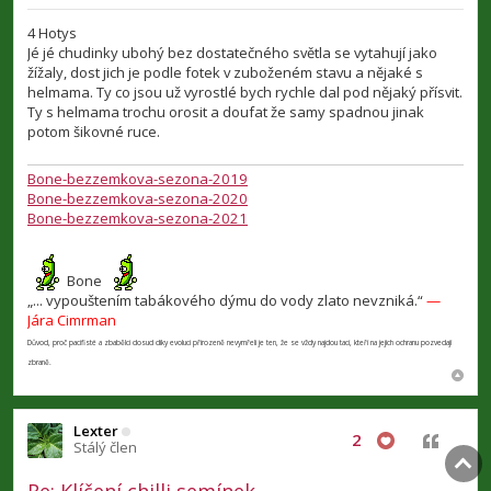
ř
í
4 Hotys
s
Jé jé chudinky ubohý bez dostatečného světla se vytahují jako
p
žížaly, dost jich je podle fotek v zuboženém stavu a nějaké s
ě
v
helmama. Ty co jsou už vyrostlé bych rychle dal pod nějaký přísvit.
e
Ty s helmama trochu orosit a doufat že samy spadnou jinak
k
potom šikovné ruce.
Bone-bezzemkova-sezona-2019
Bone-bezzemkova-sezona-2020
Bone-bezzemkova-sezona-2021
Bone
„... vypouštením tabákového dýmu do vody zlato nevzniká.“
—
Jára Cimrman
Důvod, proč pacifisté a zbabělci dosud díky evoluci přirozeně nevymřeli je ten, že se vždy najdou tací, kteří na jejich ochranu pozvedají
zbraně.
Lexter
Citovat
2
Stálý člen
Re: Klíčení chilli semínek