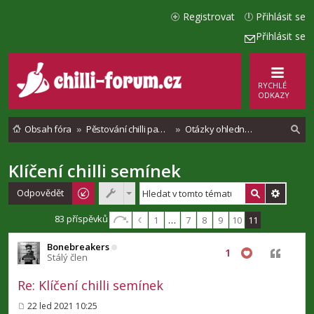
Registrovat
Přihlásit se
Přihlásit se
RYCHLÉ
ODKAZY
Obsah fóra
Pěstování chilli paprik - Vše o chilli papričkách
Otázky ohledně setí a sazenic
Klíčení chilli semínek
l
e
Odpovědět
d
83 příspěvků
1
…
7
8
9
10
11
a
Bonebreakers
t
Citovat
1
Stálý člen
Re: Klíčení chilli semínek
22 led 2021 10:25
P