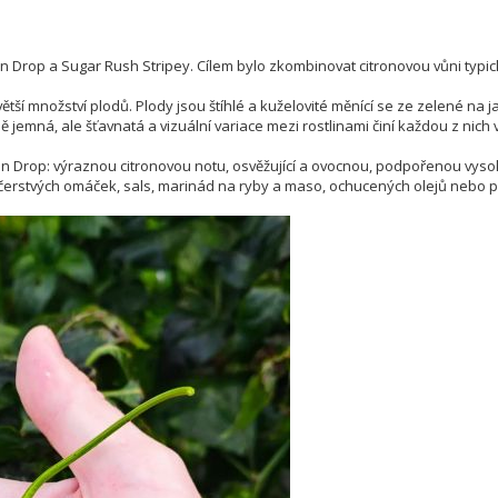
on Drop a Sugar Rush Stripey. Cílem bylo zkombinovat citronovou vůni typic
ětší množství plodů. Plody jsou štíhlé a kuželovité měnící se ze zelené na j
 jemná, ale šťavnatá a vizuální variace mezi rostlinami činí každou z nich
on Drop: výraznou citronovou notu, osvěžující a ovocnou, podpořenou vys
 čerstvých omáček, sals, marinád na ryby a maso, ochucených olejů nebo p