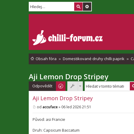
Obsah fóra
Domestikované druhy chilli paprik
C
Aji Lemon Drop Stripey
Odpovědět
Aji Lemon Drop Stripey
od
accuface
»
06 led 2026 21:51
P
ř
í
Původ: asi Francie
s
p
Druh: Capsicum Baccatum
ě