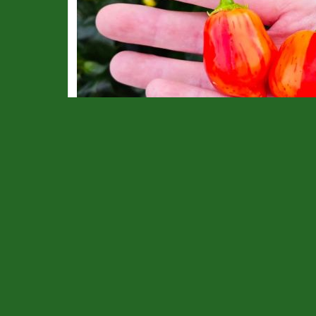
Re: Aji Lemon Drop Stripey
od
Vincent
»
12 úno 2026 21:54