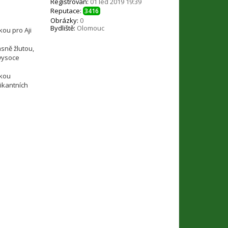
Registrován:
01 led 2019 19:39
Reputace:
3416
Obrázky:
0
Bydliště:
Olomouc
kou pro Aji
asně žlutou,
 vysoce
okou
ikantních