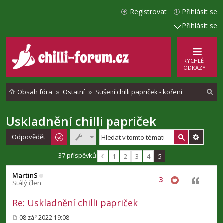
Registrovat
Přihlásit se
Přihlásit se
RYCHLÉ
ODKAZY
Obsah fóra
Ostatní
Sušení chilli papriček - koření
Uskladnění chilli papriček
l
e
Odpovědět
d
37 příspěvků
1
2
3
4
5
a
MartinS
t
3
Citovat
Stálý člen
Re: Uskladnění chilli papriček
08 zář 2022 19:08
P