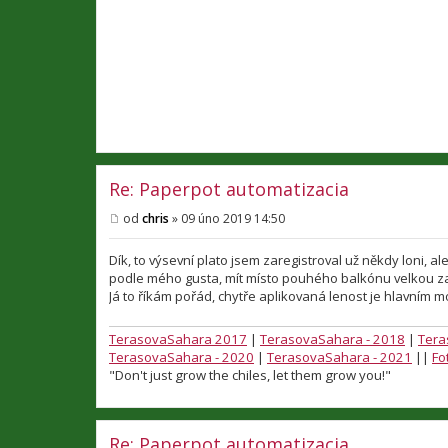
v
e
k
Re: Paperpot automatizacia
od
chris
»
09 úno 2019 14:50
P
ř
í
Dík, to výsevní plato jsem zaregistroval už někdy loni, 
s
podle mého gusta, mít místo pouhého balkónu velkou 
p
Já to říkám pořád, chytře aplikovaná lenost je hlavním
ě
v
e
TerasovaSahara 2017
|
TerasovaSahara - 2018
|
Tera
k
TerasovaSahara - 2020
|
TerasovaSahara - 2021
||
Fo
"Don't just grow the chiles, let them grow you!"
Re: Paperpot automatizacia