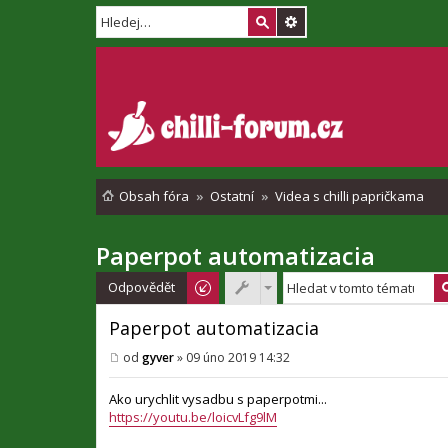
Obsah fóra
Ostatní
Videa s chilli papričkama
Paperpot automatizacia
Odpovědět
Paperpot automatizacia
od
gyver
»
09 úno 2019 14:32
P
ř
í
Ako urychlit vysadbu s paperpotmi...
s
https://youtu.be/loicvLfg9lM
p
ě