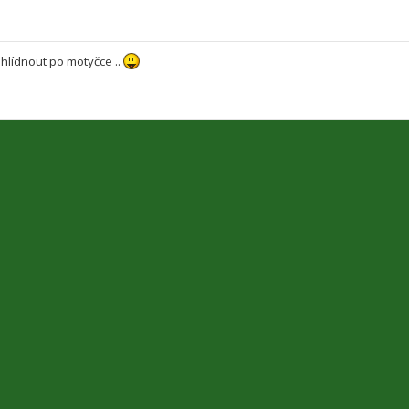
hlídnout po motyčce ..
y za předchozí:
Seřadit podle
ivatelé a 1 host
Kontaktujte ná