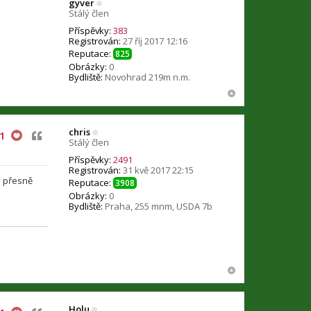
gyver
Stálý člen
Příspěvky:
383
Registrován:
27 říj 2017 12:16
Reputace:
825
Obrázky:
0
Bydliště:
Novohrad 219m n.m.
chris
Citovat
1
Stálý člen
Příspěvky:
2491
Registrován:
31 kvě 2017 22:15
e přesně
Reputace:
3908
Obrázky:
0
Bydliště:
Praha, 255 mnm, USDA 7b
Holu
Citovat