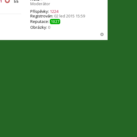
1
Moderátor
Příspěvky:
1224
Registrován:
02 led 2015 15:59
Reputace:
1027
Obrázky:
0
3 příspěvky • Stránka
1
z
1
Přejít na
s
Smazat cookies
Všechny časy jsou v
UTC+02:00