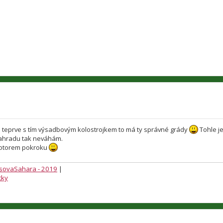
ale teprve s tím výsadbovým kolostrojkem to má ty správné grády
Tohle j
zahradu tak neváhám.
 motorem pokroku
sovaSahara - 2019
|
tky