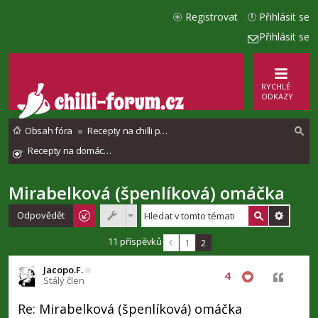
Registrovat
Přihlásit se
Přihlásit se
RYCHLÉ
ODKAZY
Obsah fóra
Recepty na chilli pokrmy
Recepty na domácí chilli omáčky / chilli sauce
l
Mirabelková (špenlíková) omáčka
e
d
Odpovědět
a
11 příspěvků
1
2
t
Jacopo.F.
4
Citovat
Stálý člen
Re: Mirabelková (špenlíková) omáčka