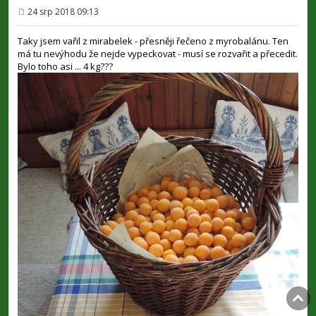
24 srp 2018 09:13
P
ř
í
Taky jsem vařil z mirabelek - přesněji řečeno z myrobalánu. Ten
s
má tu nevýhodu že nejde vypeckovat - musí se rozvařit a přecedit.
p
Bylo toho asi ... 4 kg???
ě
v
e
k