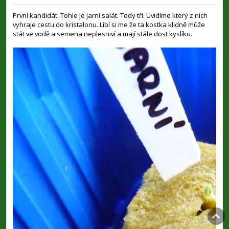
ř
í
První kandidát. Tohle je jarní salát. Tedy tři. Uvidíme který z nich
s
vyhraje cestu do kristalonu. Líbí si me že ta kostka klidně může
p
stát ve vodě a semena neplesniví a mají stále dost kyslíku.
ě
v
e
k