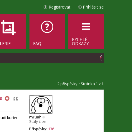
Registrovat
Přihlásit se
RYCHLÉ
LERIE
FAQ
ODKAZY
H
l
e
d
2 příspěvky • Stránka
1
z
1
a
Citovat
0
t
mruuh
di kurier.
Stálý člen
Příspěvky:
136