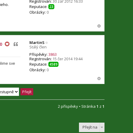
Registrován:
30 zář 2012 16:33
ieho.
Reputace:
23
Obrázky:
0
MartinS
Citovat
0
Stálý člen
Příspěvky:
3863
Registrován:
15 čer 2014 19:44
ilime sve
Reputace:
4589
Obrázky:
0
2 příspěvky • Stránka
1
z
1
Přejít na