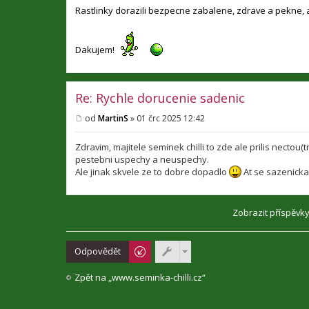
v
Rastlinky dorazili bezpecne zabalene, zdrave a pekne, 
e
k
Dakujem!
Re: Rychle dorucenie sadenic
od
MartinS
»
01 črc 2025 12:42
P
ř
í
Zdravim, majitele seminek chilli to zde ale prilis nectou
s
pestebni uspechy a neuspechy.
p
Ale jinak skvele ze to dobre dopadlo
At se sazenicka
ě
v
e
k
Zobrazit příspěvk
Odpovědět
Zpět na „www.seminka-chilli.cz“