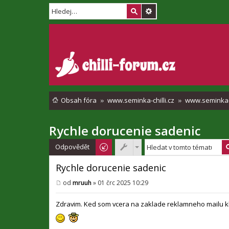
Obsah fóra
www.seminka-chilli.cz
www.seminka-c
Rychle dorucenie sadenic
Odpovědět
Rychle dorucenie sadenic
od
mruuh
»
01 črc 2025 10:29
P
ř
í
Zdravim. Ked som vcera na zaklade reklamneho mailu kl
s
p
ě