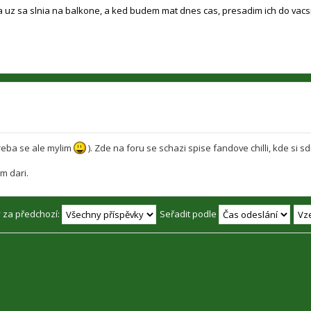
a uz sa slnia na balkone, a ked budem mat dnes cas, presadim ich do vacs
(treba se ale mylim
). Zde na foru se schazi spise fandove chilli, kde si sd
m dari.
y za předchozí:
Seřadit podle