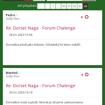
MartinS
Citovat
4
Stálý člen