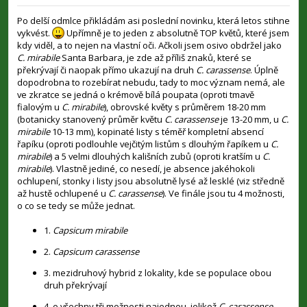
ř
í
Po delší odmlce přikládám asi poslední novinku, která letos stihne
s
vykvést.
Upřímně je to jeden z absolutně TOP květů, které jsem
p
kdy viděl, a to nejen na vlastní oči. Ačkoli jsem osivo obdržel jako
ě
v
C. mirabile
Santa Barbara, je zde až příliš znaků, které se
e
překrývají či naopak přímo ukazují na druh
C. carassense
. Úplně
k
dopodrobna to rozebírat nebudu, tady to moc význam nemá, ale
ve zkratce se jedná o krémově bílá poupata (oproti tmavě
fialovým u
C. mirabile
), obrovské květy s průměrem 18-20 mm
(botanicky stanovený průměr květu
C. carassense
je 13-20 mm, u
C.
mirabile
10-13 mm), kopinaté listy s téměř kompletní absencí
řapíku (oproti podlouhle vejčitým listům s dlouhým řapíkem u
C.
mirabile
) a 5 velmi dlouhých kališních zubů (oproti kratším u
C.
mirabile
). Vlastně jediné, co nesedí, je absence jakéhokoli
ochlupení, stonky i listy jsou absolutně lysé až lesklé (viz středně
až hustě ochlupené u
C. carassense
). Ve finále jsou tu 4 možnosti,
o co se tedy se může jednat.
1.
Capsicum mirabile
2.
Capsicum carassense
3. mezidruhový hybrid z lokality, kde se populace obou
druh překrývají
4. o všechny tři možnosti najednou, jelikož
C. carassense