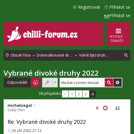
Registrovat
Přihlásit se
Přihlásit se
RYCHLÉ
ODKAZY
Obsah fóra
Domestikované druhy chilli paprik
Volně žijící druhy chilli papriček
Vybrané divoké druhy 2022
l
e
Odpovědět
d
28 příspěvků
1
2
3
4
a
michalsiegel
t
6
Citovat
Stálý člen
Re: Vybrané divoké druhy 2022
26 zář 2022 21:12
P