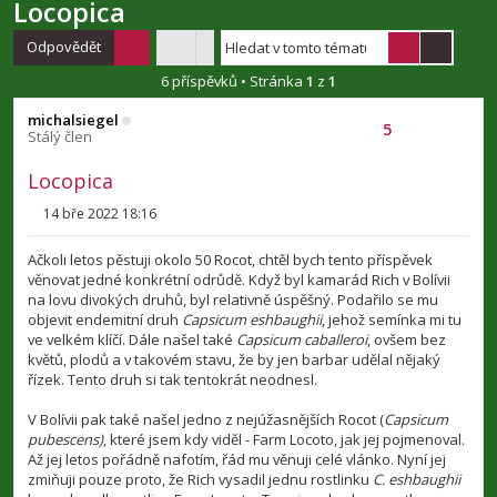
Zde je pak fotka několika plodů přímo tohoto konkrétního
fenotypu. Dle slov Riche se jedná o nejlepší fenotyp, který
pochytil ty nejlepší znaky obou rodičů. Sám zde mám několik
projektů, které zahrnují křížení
C. eshbaughii
s konkrétními