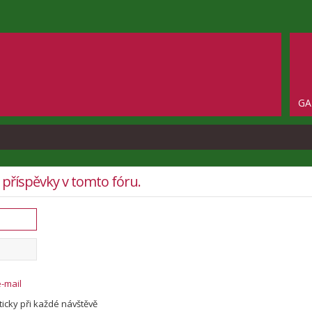
GA
t příspěvky v tomto fóru.
o
e-mail
icky při každé návštěvě