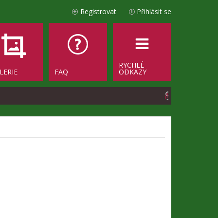
Registrovat
Přihlásit se
RYCHLÉ
LERIE
FAQ
ODKAZY
H
l
e
d
a
t