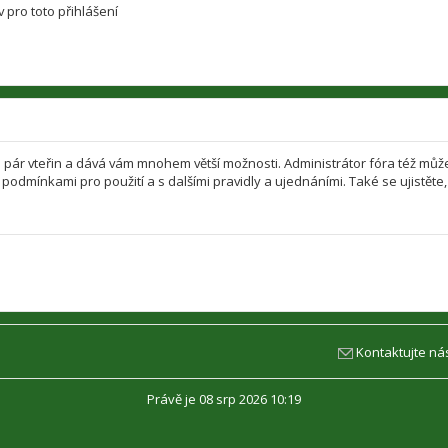
 pro toto přihlášení
jen pár vteřin a dává vám mnohem větší možnosti. Administrátor fóra též mů
i podmínkami pro použití a s dalšími pravidly a ujednáními. Také se ujistěte, 
Kontaktujte ná
Právě je 08 srp 2026 10:19