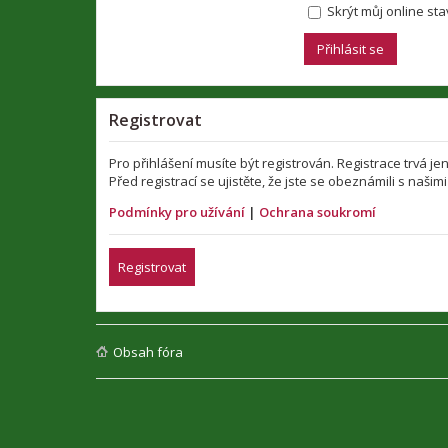
Skrýt můj online stav
Registrovat
Pro přihlášení musíte být registrován. Registrace trvá 
Před registrací se ujistěte, že jste se obeznámili s našim
Podmínky pro užívání
|
Ochrana soukromí
Registrovat
Obsah fóra