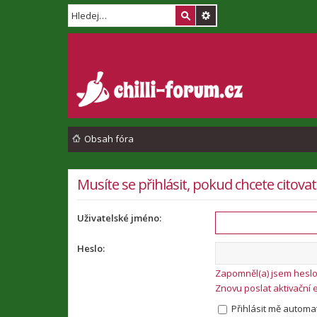
Obsah fóra
Musíte se přihlásit, pokud chcete citova
Uživatelské jméno:
Heslo:
Zapomněl(a) jsem hesl
Znovu poslat aktivační 
Přihlásit mě automat