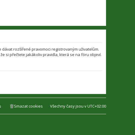
že dávat rozšířené pravomoci registrovaným uživatelům.
že si přečtete jakákoliv pravidla, která se na fóru objeví.
s
Smazat cookies
Všechny časy jsou v
UTC+02:00